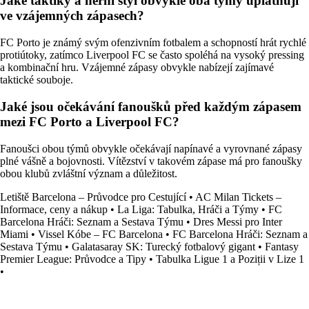
Jaké taktiky a herní styl obvykle oba týmy uplatňují
ve vzájemných zápasech?
FC Porto je známý svým ofenzivním fotbalem a schopností hrát rychlé
protiútoky, zatímco Liverpool FC se často spoléhá na vysoký pressing
a kombinační hru. Vzájemné zápasy obvykle nabízejí zajímavé
taktické souboje.
Jaké jsou očekávání fanoušků před každým zápasem
mezi FC Porto a Liverpool FC?
Fanoušci obou týmů obvykle očekávají napínavé a vyrovnané zápasy
plné vášně a bojovnosti. Vítězství v takovém zápase má pro fanoušky
obou klubů zvláštní význam a důležitost.
Letiště Barcelona – Průvodce pro Cestující
•
AC Milan Tickets –
Informace, ceny a nákup
•
La Liga: Tabulka, Hráči a Týmy
•
FC
Barcelona Hráči: Seznam a Sestava Týmu
•
Dres Messi pro Inter
Miami
•
Vissel Kóbe – FC Barcelona
•
FC Barcelona Hráči: Seznam a
Sestava Týmu
•
Galatasaray SK: Turecký fotbalový gigant
•
Fantasy
Premier League: Průvodce a Tipy
•
Tabulka Ligue 1 a Poziții v Lize 1
•