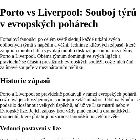
Porto vs Liverpool: Souboj týrů
v evropských pohárech
Fotbaloví fanoušci po celém světě sledují každé utkání svých
oblíbených týmů s napětím a vášní. Jedním z klíčových zápasů, které
zaujmou mnoho lidí a vyvolají mnoho diskuzí, je souboj mezi týmy
Porto a Liverpool. Oběma týmům dominují ve svých ligách a
pravidelně se účastní prestižních evropských soutěží, což z nich činí
zajímavé soupeře v mezinárodním měřítku.
Historie zápasů
Porto a Liverpool se pravidelně potkávají v rámci evropských pohárů,
což dává jejich vzájemným soubojům zvláštní náboj. Oběma týmům se
podařilo dosáhnout velkých úspěchů, ať už ve Lize mistrů nebo v
Evropské lize. Jejich zápasy jsou vždy plné emocí a dramatických
momentů, které přitahují pozornost fanoušků po celém světě.
Vedoucí postavení v lize