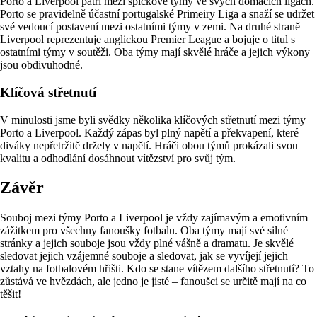
Porto a Liverpool patří mezi špičkové týmy ve svých domácích ligách.
Porto se pravidelně účastní portugalské Primeiry Liga a snaží se udržet
své vedoucí postavení mezi ostatními týmy v zemi. Na druhé straně
Liverpool reprezentuje anglickou Premier League a bojuje o titul s
ostatními týmy v soutěži. Oba týmy mají skvělé hráče a jejich výkony
jsou obdivuhodné.
Klíčová střetnutí
V minulosti jsme byli svědky několika klíčových střetnutí mezi týmy
Porto a Liverpool. Každý zápas byl plný napětí a překvapení, které
diváky nepřetržitě držely v napětí. Hráči obou týmů prokázali svou
kvalitu a odhodlání dosáhnout vítězství pro svůj tým.
Závěr
Souboj mezi týmy Porto a Liverpool je vždy zajímavým a emotivním
zážitkem pro všechny fanoušky fotbalu. Oba týmy mají své silné
stránky a jejich souboje jsou vždy plné vášně a dramatu. Je skvělé
sledovat jejich vzájemné souboje a sledovat, jak se vyvíjejí jejich
vztahy na fotbalovém hřišti. Kdo se stane vítězem dalšího střetnutí? To
zůstává ve hvězdách, ale jedno je jisté – fanoušci se určitě mají na co
těšit!