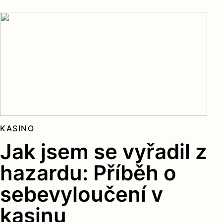
KASINO
Jak jsem se vyřadil z
hazardu: Příběh o
sebevyloučení v
kasinu