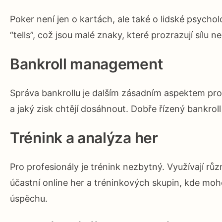
Poker není jen o kartách, ale také o lidské psychol
“tells”, což jsou malé znaky, které prozrazují sílu 
Bankroll management
Správa bankrollu je dalším zásadním aspektem pro 
a jaký zisk chtějí dosáhnout. Dobře řízený bankrol
Trénink a analýza her
Pro profesionály je trénink nezbytný. Využívají r
účastní online her a tréninkových skupin, kde moho
úspěchu.