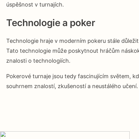
úspěšnost v turnajích.
Technologie a poker
Technologie hraje v moderním pokeru stále důležitěj
Tato technologie může poskytnout hráčům náskok, 
znalosti o technologiích.
Pokerové turnaje jsou tedy fascinujícím světem, kde
souhrnem znalostí, zkušeností a neustálého učení. 