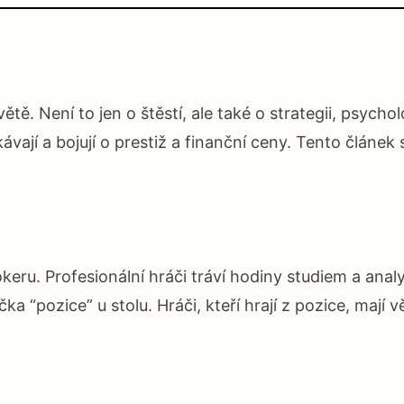
světě. Není to jen o štěstí, ale také o strategii, psych
ávají a bojují o prestiž a finanční ceny. Tento článek 
okeru. Profesionální hráči tráví hodiny studiem a ana
ačka “pozice” u stolu. Hráči, kteří hrají z pozice, maj