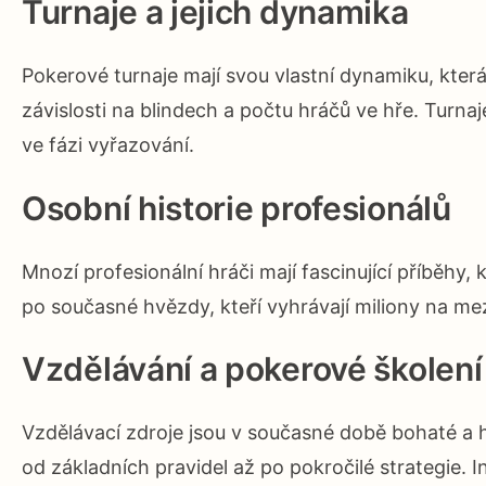
Turnaje a jejich dynamika
Pokerové turnaje mají svou vlastní dynamiku, kter
závislosti na blindech a počtu hráčů ve hře. Turnaje 
ve fázi vyřazování.
Osobní historie profesionálů
Mnozí profesionální hráči mají fascinující příběhy, 
po současné hvězdy, kteří vyhrávají miliony na me
Vzdělávání a pokerové školení
Vzdělávací zdroje jsou v současné době bohaté a h
od základních pravidel až po pokročilé strategie. I