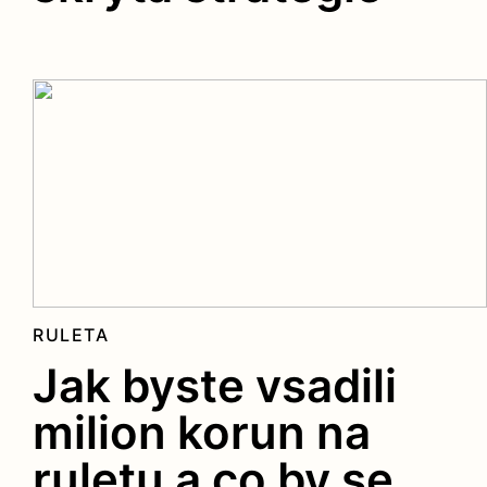
RULETA
Jak byste vsadili
milion korun na
ruletu a co by se