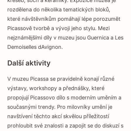
kreseb, soch a keramiky. Expozice muzea je
rozdělena do několika tematických bloků,
které návštěvníkům pomáhají lépe porozumět
Picassově tvorbě a vývoji jeho stylu. Mezi
nejznámějšími díly v muzeu jsou Guernica a Les
Demoiselles dAvignon.
Další aktivity
V muzeu Picassa se pravidelně konají různé
výstavy, workshopy a přednášky, které
propojují Picassovo dílo s moderním uměním a
současnými trendy. Pro milovníky umění je
navštívení těchto akcí skvělou příležitostí
prohloubit své znalosti a zapojit se do diskuzí s