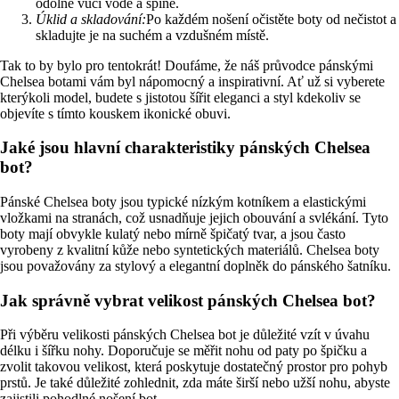
odolné vůči vodě a špíně.
Úklid a skladování:
Po každém nošení očistěte boty od nečistot a
skladujte je na suchém a vzdušném místě.
Tak to by bylo pro tentokrát! Doufáme, že náš průvodce pánskými
Chelsea botami vám byl nápomocný a inspirativní. Ať už si vyberete
kterýkoli model, budete s jistotou šířit eleganci a styl kdekoliv se
objevíte s tímto kouskem ikonické obuvi.
Jaké jsou hlavní charakteristiky pánských Chelsea
bot?
Pánské Chelsea boty jsou typické nízkým kotníkem a elastickými
vložkami na stranách, což usnadňuje jejich obouvání a svlékání. Tyto
boty mají obvykle kulatý nebo mírně špičatý tvar, a jsou často
vyrobeny z kvalitní kůže nebo syntetických materiálů. Chelsea boty
jsou považovány za stylový a elegantní doplněk do pánského šatníku.
Jak správně vybrat velikost pánských Chelsea bot?
Při výběru velikosti pánských Chelsea bot je důležité vzít v úvahu
délku i šířku nohy. Doporučuje se měřit nohu od paty po špičku a
zvolit takovou velikost, která poskytuje dostatečný prostor pro pohyb
prstů. Je také důležité zohlednit, zda máte širší nebo užší nohu, abyste
zajistili pohodlné nošení bot.