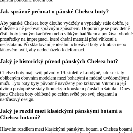
Jak správně pečovat o pánské Chelsea boty?
Aby pánské Chelsea boty dlouho vydržely a vypadaly stále dobře, je
důležité o ně pečovat správným způsobem. Doporučuje se pravidelně
čistit boty jemným kartáčem nebo vlhkým hadříkem a používat vhodné
prostředky na impregnaci, které chrání materiál před vlhkostí a
nečistotami. Při skladování je ideální uchovávat boty v krabici nebo
látkovém pytli, aby nedocházelo k deformaci.
Jaký je historický původ pánských Chelsea bot?
Chelsea boty mají svůj původ v 19. století v Londýně, kde se staly
oblíbeným obuvním modelem mezi bohatými a módně uvědomělými
muži. Tyto boty byly původně navrženy pro královnu Viktorii a její
dvůr a postupně se staly ikonickým kouskem pánského šatníku. Dnes
jsou Chelsea boty oblíbené po celém světě pro svůj elegantní a
nadčasový design.
Jaký je rozdíl mezi klasickými pánskými botami a
Chelsea botami?
Hlavním rozdílem mezi klasickými pánskými botami a Chelsea botami