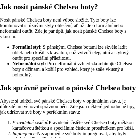
Jak nosit pánské Chelsea boty?
Nosit pánské Chelsea boty není vůbec složité. Tyto boty lze
kombinovat s různými styly oblečení, ať už jde o formální nebo
neformální outfit. Zde je pár tipů, jak nosit pánské Chelsea boty s
vkusem:
Formální styl:
S pánskými Chelsea botami lze skvěle ladit
oblek nebo košili s kravatou, což vytvoří elegantní a stylový
outfit pro speciální příležitosti.
Neformální styl:
Pro neformální vzhled zkombinujte Chelsea
boty s džínami a košilí pro vzhled, který je stále vkusný a
pohodlný.
Jak správně pečovat o pánské Chelsea boty
Abyste si udrželi své pánské Chelsea boty v optimálním stavu, je
důležité jim věnovat správnou péči. Zde jsou některé jednoduché tipy,
jak udržovat své boty v perfektním stavu:
Pravidelné čištění:
Pravidelně čistěte své Chelsea boty měkkou
kartáčovou štětkou a speciálním čisticím prostředkem pro kůži.
Impregnace:
Nezapomeňte své boty impregnovat, aby byly