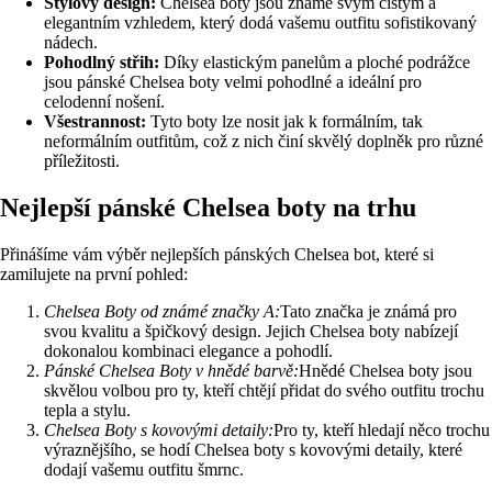
Stylový design:
Chelsea boty jsou známé svým čistým a
elegantním vzhledem, který dodá vašemu outfitu sofistikovaný
nádech.
Pohodlný střih:
Díky elastickým panelům a ploché podrážce
jsou pánské Chelsea boty velmi pohodlné a ideální pro
celodenní nošení.
Všestrannost:
Tyto boty lze nosit jak k formálním, tak
neformálním outfitům, což z nich činí skvělý doplněk pro různé
příležitosti.
Nejlepší pánské Chelsea boty na trhu
Přinášíme vám výběr nejlepších pánských Chelsea bot, které si
zamilujete na první pohled:
Chelsea Boty od známé značky A:
Tato značka je známá pro
svou kvalitu a špičkový design. Jejich Chelsea boty nabízejí
dokonalou kombinaci elegance a pohodlí.
Pánské Chelsea Boty v hnědé barvě:
Hnědé Chelsea boty jsou
skvělou volbou pro ty, kteří chtějí přidat do svého outfitu trochu
tepla a stylu.
Chelsea Boty s kovovými detaily:
Pro ty, kteří hledají něco trochu
výraznějšího, se hodí Chelsea boty s kovovými detaily, které
dodají vašemu outfitu šmrnc.