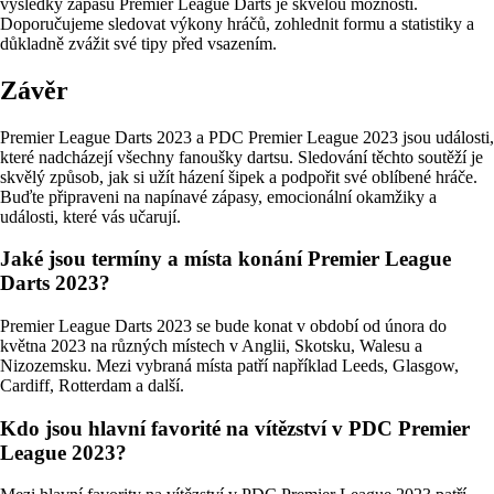
výsledky zápasů Premier League Darts je skvělou možností.
Doporučujeme sledovat výkony hráčů, zohlednit formu a statistiky a
důkladně zvážit své tipy před vsazením.
Závěr
Premier League Darts 2023 a PDC Premier League 2023 jsou události,
které nadcházejí všechny fanoušky dartsu. Sledování těchto soutěží je
skvělý způsob, jak si užít házení šipek a podpořit své oblíbené hráče.
Buďte připraveni na napínavé zápasy, emocionální okamžiky a
události, které vás učarují.
Jaké jsou termíny a místa konání Premier League
Darts 2023?
Premier League Darts 2023 se bude konat v období od února do
května 2023 na různých místech v Anglii, Skotsku, Walesu a
Nizozemsku. Mezi vybraná místa patří například Leeds, Glasgow,
Cardiff, Rotterdam a další.
Kdo jsou hlavní favorité na vítězství v PDC Premier
League 2023?