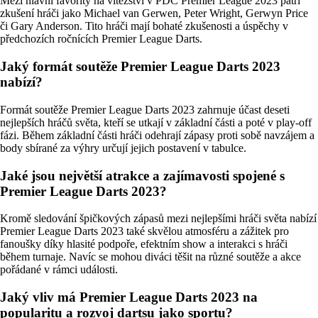
Mezi hlavní favority na vítězství v PDC Premier League 2023 patří
zkušení hráči jako Michael van Gerwen, Peter Wright, Gerwyn Price
či Gary Anderson. Tito hráči mají bohaté zkušenosti a úspěchy v
předchozích ročnících Premier League Darts.
Jaký formát soutěže Premier League Darts 2023
nabízí?
Formát soutěže Premier League Darts 2023 zahrnuje účast deseti
nejlepších hráčů světa, kteří se utkají v základní části a poté v play-off
fázi. Během základní části hráči odehrají zápasy proti sobě navzájem a
body sbírané za výhry určují jejich postavení v tabulce.
Jaké jsou největší atrakce a zajímavosti spojené s
Premier League Darts 2023?
Kromě sledování špičkových zápasů mezi nejlepšími hráči světa nabízí
Premier League Darts 2023 také skvělou atmosféru a zážitek pro
fanoušky díky hlasité podpoře, efektním show a interakci s hráči
během turnaje. Navíc se mohou diváci těšit na různé soutěže a akce
pořádané v rámci události.
Jaký vliv má Premier League Darts 2023 na
popularitu a rozvoj dartsu jako sportu?