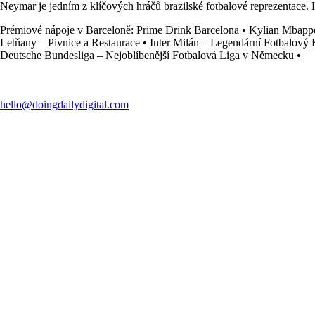
Neymar je jedním z klíčových hráčů brazilské fotbalové reprezentace. H
Prémiové nápoje v Barceloně: Prime Drink Barcelona
•
Kylian Mbappé
Letňany – Pivnice a Restaurace
•
Inter Milán – Legendární Fotbalový
Deutsche Bundesliga – Nejoblíbenější Fotbalová Liga v Německu
•
hello@doingdailydigital.com