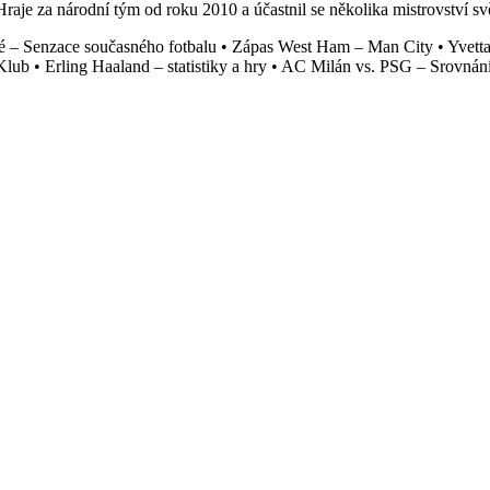
raje za národní tým od roku 2010 a účastnil se několika mistrovství sv
 – Senzace současného fotbalu
•
Zápas West Ham – Man City
•
Yvett
 Klub
•
Erling Haaland – statistiky a hry
•
AC Milán vs. PSG – Srovnán