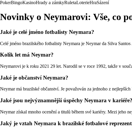
Poker
Bingo
Kasino
Hrady a zámky
Ruleta
Loterie
Hra
Sázení
Novinky o Neymarovi: Vše, co po
Jaké je celé jméno fotbalisty Neymara?
Celé jméno brazilského fotbalisty Neymara je Neymar da Silva Santos J
Kolik let má Neymar?
Neymarovi je k roku 2021 29 let. Narodil se v roce 1992, takže v souča
Jaké je občanství Neymara?
Neymar má brazilské občanství. Je považován za jednoho z nejlepších b
Jaké jsou nejvýznamnější úspěchy Neymara v kariéře
Neymar získal mnoho ocenění a titulů během své kariéry. Mezi jeho nej
Jaký je vztah Neymara k brazilské fotbalové reprezent