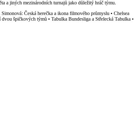
ěta a jiných mezinárodních turnajů jako důležitý hráč týmu.
a Simonová: Česká herečka a ikona filmového průmyslu
•
Chelsea
í dvou špičkových týmů
•
Tabulka Bundesliga a Střelecká Tabulka
•