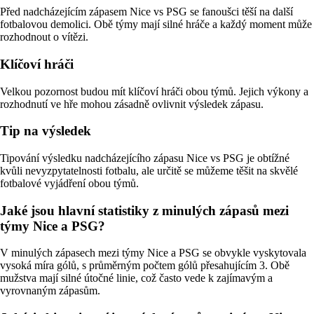
Před nadcházejícím zápasem Nice vs PSG se fanoušci těší na další
fotbalovou demolici. Obě týmy mají silné hráče a každý moment může
rozhodnout o vítězi.
Klíčoví hráči
Velkou pozornost budou mít klíčoví hráči obou týmů. Jejich výkony a
rozhodnutí ve hře mohou zásadně ovlivnit výsledek zápasu.
Tip na výsledek
Tipování výsledku nadcházejícího zápasu Nice vs PSG je obtížné
kvůli nevyzpytatelnosti fotbalu, ale určitě se můžeme těšit na skvělé
fotbalové vyjádření obou týmů.
Jaké jsou hlavní statistiky z minulých zápasů mezi
týmy Nice a PSG?
V minulých zápasech mezi týmy Nice a PSG se obvykle vyskytovala
vysoká míra gólů, s průměrným počtem gólů přesahujícím 3. Obě
mužstva mají silné útočné linie, což často vede k zajímavým a
vyrovnaným zápasům.