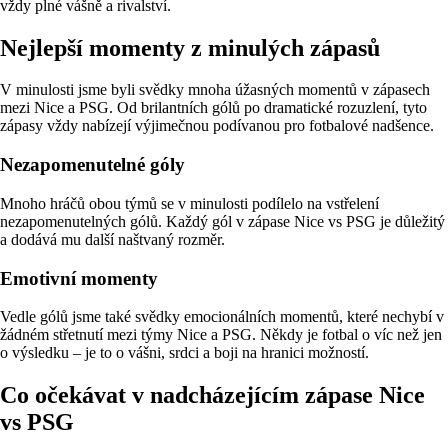
vždy plné vášně a rivalství.
Nejlepší momenty z minulých zápasů
V minulosti jsme byli svědky mnoha úžasných momentů v zápasech
mezi Nice a PSG. Od brilantních gólů po dramatické rozuzlení, tyto
zápasy vždy nabízejí výjimečnou podívanou pro fotbalové nadšence.
Nezapomenutelné góly
Mnoho hráčů obou týmů se v minulosti podílelo na vstřelení
nezapomenutelných gólů. Každý gól v zápase Nice vs PSG je důležitý
a dodává mu další naštvaný rozměr.
Emotivní momenty
Vedle gólů jsme také svědky emocionálních momentů, které nechybí v
žádném střetnutí mezi týmy Nice a PSG. Někdy je fotbal o víc než jen
o výsledku – je to o vášni, srdci a boji na hranici možností.
Co očekávat v nadcházejícím zápase Nice
vs PSG