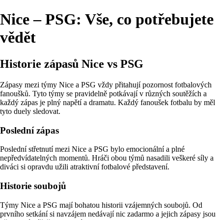
Nice – PSG: Vše, co potřebujete
vědět
Historie zápasů Nice vs PSG
Zápasy mezi týmy Nice a PSG vždy přitahují pozornost fotbalových
fanoušků. Tyto týmy se pravidelně potkávají v různých soutěžích a
každý zápas je plný napětí a dramatu. Každý fanoušek fotbalu by měl
tyto duely sledovat.
Poslední zápas
Poslední střetnutí mezi Nice a PSG bylo emocionální a plné
nepředvídatelných momentů. Hráči obou týmů nasadili veškeré síly a
diváci si opravdu užili atraktivní fotbalové představení.
Historie soubojů
Týmy Nice a PSG mají bohatou historii vzájemných soubojů. Od
prvního setkání si navzájem nedávají nic zadarmo a jejich zápasy jsou