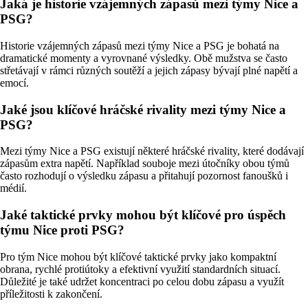
Jaká je historie vzájemných zápasů mezi týmy Nice a
PSG?
Historie vzájemných zápasů mezi týmy Nice a PSG je bohatá na
dramatické momenty a vyrovnané výsledky. Obě mužstva se často
střetávají v rámci různých soutěží a jejich zápasy bývají plné napětí a
emocí.
Jaké jsou klíčové hráčské rivality mezi týmy Nice a
PSG?
Mezi týmy Nice a PSG existují některé hráčské rivality, které dodávají
zápasům extra napětí. Například souboje mezi útočníky obou týmů
často rozhodují o výsledku zápasu a přitahují pozornost fanoušků i
médií.
Jaké taktické prvky mohou být klíčové pro úspěch
týmu Nice proti PSG?
Pro tým Nice mohou být klíčové taktické prvky jako kompaktní
obrana, rychlé protiútoky a efektivní využití standardních situací.
Důležité je také udržet koncentraci po celou dobu zápasu a využít
příležitosti k zakončení.