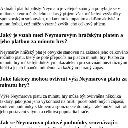
Aktuální plat fotbalisty Neymara je veřejně známý a pohybuje se v
milionech eur ročně. Jeho celkový příjem však může být vyšší díky
sponzorským smlouvám, reklamním kampaním a dalším aktivitám
mimo fotbal, což může výrazně zvýšit jeho celkový příjem.
Jaký je vztah mezi Neymarovým hráčským platem a
jeho platbou za minutu hry?
Neymarův hráčský plat je obvykle stanoven na základě jeho celkového
ročního platu, který se poté přepočítá na plat za minutu hry. Platba za
minutu hry může být důležitým ukazatelem pro srovnání mezi různými
hráči a jejich finanční odměnou za každý odehraný zápas.
Jaké faktory mohou ovlivnit výši Neymarova platu za
minutu hry?
Výše Neymarova platu za minutu hry může být ovlivněna několika
faktory, jako jsou jeho výkonnost na hřišti, počet odehraných zápasů,
smluvní podmínky s klubem a sponzorské dohody. Také může hrát roli
jeho postavení v týmu a celková popularita hráče.
Jak se Neymarovo platové podmínky srovnávají s