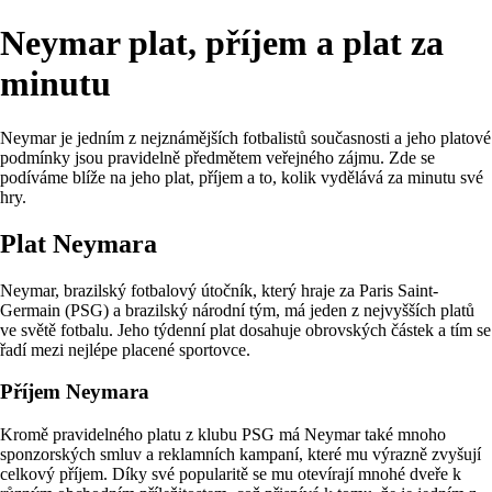
Neymar plat, příjem a plat za
minutu
Neymar je jedním z nejznámějších fotbalistů současnosti a jeho platové
podmínky jsou pravidelně předmětem veřejného zájmu. Zde se
podíváme blíže na jeho plat, příjem a to, kolik vydělává za minutu své
hry.
Plat Neymara
Neymar, brazilský fotbalový útočník, který hraje za Paris Saint-
Germain (PSG) a brazilský národní tým, má jeden z nejvyšších platů
ve světě fotbalu. Jeho týdenní plat dosahuje obrovských částek a tím se
řadí mezi nejlépe placené sportovce.
Příjem Neymara
Kromě pravidelného platu z klubu PSG má Neymar také mnoho
sponzorských smluv a reklamních kampaní, které mu výrazně zvyšují
celkový příjem. Díky své popularitě se mu otevírají mnohé dveře k