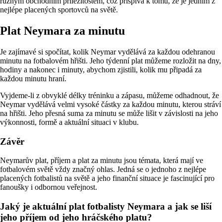
různým obchodním příležitostem, což přispívá k tomu, že je jedním z
nejlépe placených sportovců na světě.
Plat Neymara za minutu
Je zajímavé si spočítat, kolik Neymar vydělává za každou odehranou
minutu na fotbalovém hřišti. Jeho týdenní plat můžeme rozložit na dny,
hodiny a nakonec i minuty, abychom zjistili, kolik mu připadá za
každou minutu hraní.
Vyjdeme-li z obvyklé délky tréninku a zápasu, můžeme odhadnout, že
Neymar vydělává velmi vysoké částky za každou minutu, kterou stráví
na hřišti. Jeho přesná suma za minutu se může lišit v závislosti na jeho
výkonnosti, formě a aktuální situaci v klubu.
Závěr
Neymarův plat, příjem a plat za minutu jsou témata, která mají ve
fotbalovém světě vždy značný ohlas. Jedná se o jednoho z nejlépe
placených fotbalistů na světě a jeho finanční situace je fascinující pro
fanoušky i odbornou veřejnost.
Jaký je aktuální plat fotbalisty Neymara a jak se liší
jeho příjem od jeho hráčského platu?