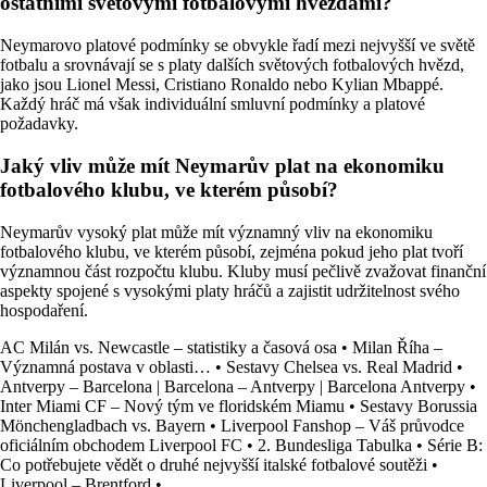
ostatními světovými fotbalovými hvězdami?
Neymarovo platové podmínky se obvykle řadí mezi nejvyšší ve světě
fotbalu a srovnávají se s platy dalších světových fotbalových hvězd,
jako jsou Lionel Messi, Cristiano Ronaldo nebo Kylian Mbappé.
Každý hráč má však individuální smluvní podmínky a platové
požadavky.
Jaký vliv může mít Neymarův plat na ekonomiku
fotbalového klubu, ve kterém působí?
Neymarův vysoký plat může mít významný vliv na ekonomiku
fotbalového klubu, ve kterém působí, zejména pokud jeho plat tvoří
významnou část rozpočtu klubu. Kluby musí pečlivě zvažovat finanční
aspekty spojené s vysokými platy hráčů a zajistit udržitelnost svého
hospodaření.
AC Milán vs. Newcastle – statistiky a časová osa
•
Milan Říha –
Významná postava v oblasti…
•
Sestavy Chelsea vs. Real Madrid
•
Antverpy – Barcelona | Barcelona – Antverpy | Barcelona Antverpy
•
Inter Miami CF – Nový tým ve floridském Miamu
•
Sestavy Borussia
Mönchengladbach vs. Bayern
•
Liverpool Fanshop – Váš průvodce
oficiálním obchodem Liverpool FC
•
2. Bundesliga Tabulka
•
Série B:
Co potřebujete vědět o druhé nejvyšší italské fotbalové soutěži
•
Liverpool – Brentford
•