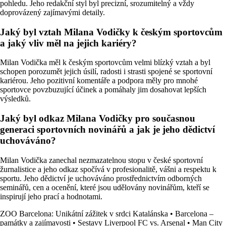
pohledu. Jeho redakční styl byl precizní, srozumitelný a vždy
doprovázený zajímavými detaily.
Jaký byl vztah Milana Vodičky k českým sportovcům
a jaký vliv měl na jejich kariéry?
Milan Vodička měl k českým sportovcům velmi blízký vztah a byl
schopen porozumět jejich úsilí, radosti i strasti spojené se sportovní
kariérou. Jeho pozitivní komentáře a podpora měly pro mnohé
sportovce povzbuzující účinek a pomáhaly jim dosahovat lepších
výsledků.
Jaký byl odkaz Milana Vodičky pro současnou
generaci sportovních novinářů a jak je jeho dědictví
uchováváno?
Milan Vodička zanechal nezmazatelnou stopu v české sportovní
žurnalistice a jeho odkaz spočívá v profesionalitě, vášni a respektu k
sportu. Jeho dědictví je uchováváno prostřednictvím odborných
seminářů, cen a ocenění, které jsou udělovány novinářům, kteří se
inspirují jeho prací a hodnotami.
ZOO Barcelona: Unikátní zážitek v srdci Katalánska
•
Barcelona –
památky a zajímavosti
•
Sestavy Liverpool FC vs. Arsenal
•
Man City