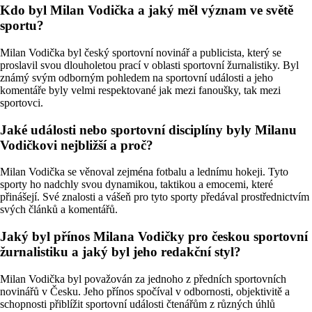
Kdo byl Milan Vodička a jaký měl význam ve světě
sportu?
Milan Vodička byl český sportovní novinář a publicista, který se
proslavil svou dlouholetou prací v oblasti sportovní žurnalistiky. Byl
známý svým odborným pohledem na sportovní události a jeho
komentáře byly velmi respektované jak mezi fanoušky, tak mezi
sportovci.
Jaké události nebo sportovní disciplíny byly Milanu
Vodičkovi nejbližší a proč?
Milan Vodička se věnoval zejména fotbalu a lednímu hokeji. Tyto
sporty ho nadchly svou dynamikou, taktikou a emocemi, které
přinášejí. Své znalosti a vášeň pro tyto sporty předával prostřednictvím
svých článků a komentářů.
Jaký byl přínos Milana Vodičky pro českou sportovní
žurnalistiku a jaký byl jeho redakční styl?
Milan Vodička byl považován za jednoho z předních sportovních
novinářů v Česku. Jeho přínos spočíval v odbornosti, objektivitě a
schopnosti přiblížit sportovní události čtenářům z různých úhlů