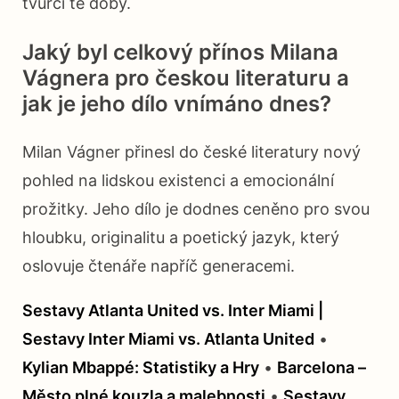
tvůrci té doby.
Jaký byl celkový přínos Milana
Vágnera pro českou literaturu a
jak je jeho dílo vnímáno dnes?
Milan Vágner přinesl do české literatury nový
pohled na lidskou existenci a emocionální
prožitky. Jeho dílo je dodnes ceněno pro svou
hloubku, originalitu a poetický jazyk, který
oslovuje čtenáře napříč generacemi.
Sestavy Atlanta United vs. Inter Miami |
Sestavy Inter Miami vs. Atlanta United
•
Kylian Mbappé: Statistiky a Hry
•
Barcelona –
Město plné kouzla a malebnosti
•
Sestavy