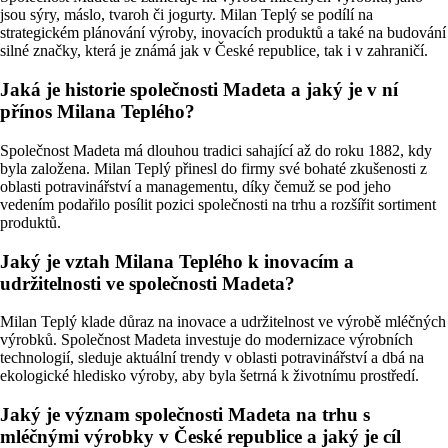
jsou sýry, máslo, tvaroh či jogurty. Milan Teplý se podílí na
strategickém plánování výroby, inovacích produktů a také na budování
silné značky, která je známá jak v České republice, tak i v zahraničí.
Jaká je historie společnosti Madeta a jaký je v ní
přínos Milana Teplého?
Společnost Madeta má dlouhou tradici sahající až do roku 1882, kdy
byla založena. Milan Teplý přinesl do firmy své bohaté zkušenosti z
oblasti potravinářství a managementu, díky čemuž se pod jeho
vedením podařilo posílit pozici společnosti na trhu a rozšířit sortiment
produktů.
Jaký je vztah Milana Teplého k inovacím a
udržitelnosti ve společnosti Madeta?
Milan Teplý klade důraz na inovace a udržitelnost ve výrobě mléčných
výrobků. Společnost Madeta investuje do modernizace výrobních
technologií, sleduje aktuální trendy v oblasti potravinářství a dbá na
ekologické hledisko výroby, aby byla šetrná k životnímu prostředí.
Jaký je význam společnosti Madeta na trhu s
mléčnými výrobky v České republice a jaký je cíl