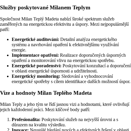
Služby poskytované Milanem Teplym
Společnost Milan Teplý Madeta nabízí široké spektrum služeb
zaměřených na energetickou efektivitu a úspory. Mezi nejpopulárnější
patří:
Energetické auditování:
Detailní analýza energetického
systému a navrhování opatření k efektivnějšímu využívání
energie.
Implementace opatření:
Realizace doporučených úsporných
opatření a monitorování vlivu na energetickou spotřebu.
Energetické poradenství:
Poskytování konzultací a doporučení
v oblasti energetické úspornosti a udržitelnosti.
Energetický monitoring:
Sledování a vyhodnocování
energetické spotřeby s cílem identifikace dalších možností úspor.
Vize a hodnoty Milan Teplého Madeta
Milan Teply a jeho tým se řídí jasnou vizi a hodnotami, které ovlivňují
jejich každodenní práci. Mezi klíčové body patří:
Profesionalita:
Poskytování služeb na nejvyšší úrovni a s
důrazem na kvalitu výsledku.
Inovace:
Neustálé hledání nových a efektivních řešení v oblasti