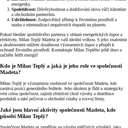
energetiky.
Spolehlivost:
Důvěryhodnost a dodržování slova vůči klientům
a obchodním partnerům.
Udržitelnost:
Zodpovědný přístup k životnímu prostředí a
snaha o minimalizaci negativních dopadů na planetu.
Pokud hledáte spolehlivého partnera v oblasti energetických úspor a
efektivity, Milan Teplý Madeta je vaší ideální volbou. S jeho znalostmi
a zkušenostmi můžete dosáhnout významných úspor a přispět k
ochraně životního prostředí. Kontaktujte Milan Teplého ještě dnes a
začněte šetřit energií!
Kdo je Milan Teplý a jaká je jeho role ve společnosti
Madeta?
Milan Teplý je významnou osobností ve společnosti Madeta, kde
zastává pozici generálního ředitele. Jeho úkolem je řídit a strategicky
vést celou společnost, zajistit efektivní chod výroby a distribuce
produktů a také pečovat o obchodní vztahy a rozvoj firmy.
Jaké jsou hlavní aktivity společnosti Madeta, kde
působí Milan Teplý?
Společnost Madeta se zaměřuje na výrobu mléčných výrobků, jako