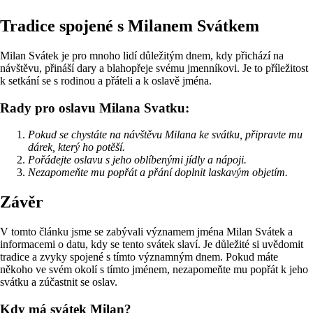
Tradice spojené s Milanem Svátkem
Milan Svátek je pro mnoho lidí důležitým dnem, kdy přichází na
návštěvu, přináší dary a blahopřeje svému jmenníkovi. Je to příležitost
k setkání se s rodinou a přáteli a k oslavě jména.
Rady pro oslavu Milana Svatku:
Pokud se chystáte na návštěvu Milana ke svátku, připravte mu
dárek, který ho potěší.
Pořádejte oslavu s jeho oblíbenými jídly a nápoji.
Nezapomeňte mu popřát a přání doplnit laskavým objetím.
Závěr
V tomto článku jsme se zabývali významem jména Milan Svátek a
informacemi o datu, kdy se tento svátek slaví. Je důležité si uvědomit
tradice a zvyky spojené s tímto významným dnem. Pokud máte
někoho ve svém okolí s tímto jménem, nezapomeňte mu popřát k jeho
svátku a zúčastnit se oslav.
Kdy má svátek Milan?