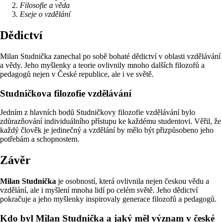
Filosofie a věda
Eseje o vzdělání
Dědictví
Milan Studnička zanechal po sobě bohaté dědictví v oblasti vzdělávání
a vědy. Jeho myšlenky a teorie ovlivnily mnoho dalších filozofů a
pedagogů nejen v České republice, ale i ve světě.
Studničkova filozofie vzdělávání
Jedním z hlavních bodů Studničkovy filozofie vzdělávání bylo
zdůrazňování individuálního přístupu ke každému studentovi. Věřil, že
každý člověk je jedinečný a vzdělání by mělo být přizpůsobeno jeho
potřebám a schopnostem.
Závěr
Milan Studnička
je osobností, která ovlivnila nejen českou vědu a
vzdělání, ale i myšlení mnoha lidí po celém světě. Jeho dědictví
pokračuje a jeho myšlenky inspirovaly generace filozofů a pedagogů.
Kdo byl Milan Studnička a jaký měl význam v české