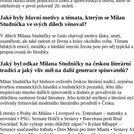
tvorba odráží dobu politických změn a společenských otřesů, které se
odehrávaly v první polovině 20. století.
Jaké byly hlavní motivy a témata, kterým se Milan
Studnička ve svých dílech věnoval?
V dílech Milana Studničky se často objevují motivy lásky, smrti,
osamělosti, ale také radosti ze života a krásy okolního světa. Témata
lidských emocí, morálky a hledání smyslu života jsou pro něj typická a
propracovaná do hloubky.
Jaký byl odkaz Milana Studničky na českou literární
tradici a jaký vliv měl na další generace spisovatelů?
Milan Studnička byl hluboce ovlivněn českou literární tradicí, zejména
tvorbou romantických básníků a realistických prozaiků. Jeho dílo
inspirovalo mnoho dalších spisovatelů a dodnes je považován za
důležitou osobnost české literatury. Jeho kritické myšlení a literární styl
ovlivnily formování moderního literárního prostředí v Česku.
Letenky z Prahy do Milána
•
Liverpool vs. Tottenham – statistiky a
srovnání
•
PSG: Seznam Hráčů a Sestavy
•
Barcelona proti Real
Sociedad: Kdo vyhraje tento důležitý zápas?
•
Kylian Mbappé –
Senzace současného fotbalu
•
Dres Messi pro Inter Miami
•
Sestavy Al