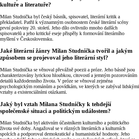
kultuře a literatuře?
Milan Studnička byl český básník, spisovatel, literární kritik a
překladatel. Patřil k významným osobnostem české literární scény
první poloviny 20. století. Jeho dílo ovlivnilo mnoho dalších
spisovatelů a jeho kritické eseje přispěly k formování literárního
myšlení v Československu.
Jaké literární žánry Milan Studnička tvořil a jakým
způsobem se projevoval jeho literární styl?
Milan Studnička se věnoval převážně poezii a próze. Jeho básně jsou
charakterizovány lyrickou hloubkou, citovostí a jemným pozorováním
detailů každodenního života. V próze se věnoval zejména
psychologickým románům a povídkám, ve kterých se zabýval lidskými
vztahy a existenciálními otázkami.
Jaký byl vztah Milana Studničky k tehdejší
společenské situaci a politickým událostem?
Milan Studnička byl aktivním účastníkem kulturního a politického
života své doby. Angažoval se v různých literárních a kulturních
spolcích a podporoval demokratické a humanistické hodnoty. Jeho