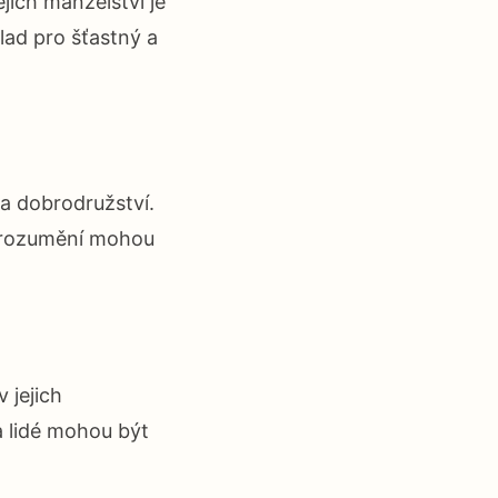
jich manželství je
ad pro šťastný a
 a dobrodružství.
 porozumění mohou
 jejich
va lidé mohou být