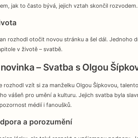
em, jak to často bývá, jejich vztah skončil rozvodem.
ivota
an rozhodl otočit novou stránku a šel dál. Jednoho 
apitole v životě – svatbě.
 novinka – Svatba s Olgou Šípko
e rozhodl vzít si za manželku Olgou Šípkovou, talen
jeho vášeň pro umění a kulturu. Jejich svatba byla slav
 pozornost médií i fanoušků.
dpora a porozumění