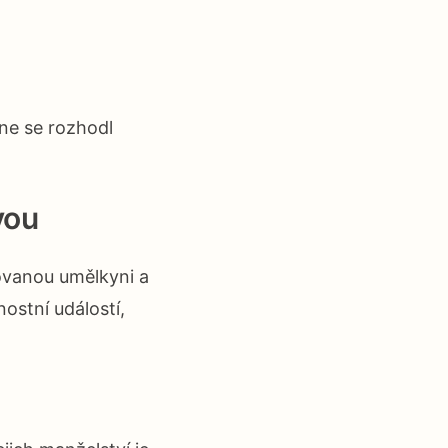
dne se rozhodl
vou
tovanou umělkyni a
nostní událostí,