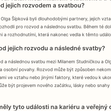
d jejich rozvodem a svatbou?
Olga Šípková byli dlouhodobými partnery, jejich vztah
rozhodli pro rozvod a následnou svatbu. Během té do
mi a rozhodnutími, která nakonec vedla k těmto udál
od jejich rozvodu a následné svatby?
d a následnou svatbu mezi Milanem Studničkou a Ol
a osobní povahy. Rozvod může být způsoben nekomp
mi ve vztahu nebo jinými faktory, které vedou k uko
že být projevem nového začátku, lásky nebo snahy
ěly tyto události na kariéru a veřejný