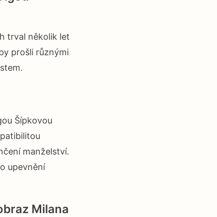
 trval několik let
by prošli různými
ostem.
gou Šípkovou
atibilitou
nčení manželství.
 o upevnění
 obraz Milana