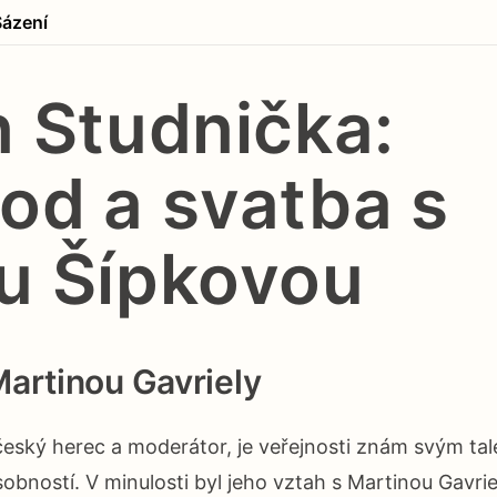
Sázení
n Studnička:
od a svatba s
u Šípkovou
artinou Gavriely
český herec a moderátor, je veřejnosti znám svým ta
obností. V minulosti byl jeho vztah s Martinou Gavri