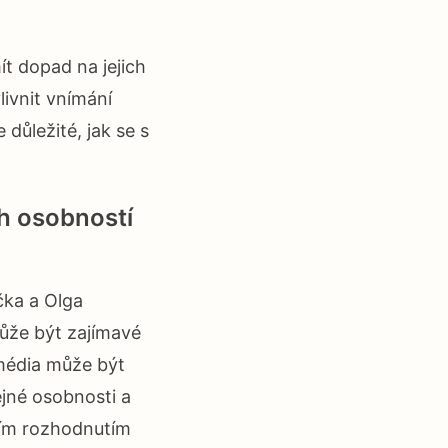
t dopad na jejich
livnit vnímání
 důležité, jak se s
h osobností
čka a Olga
může být zajímavé
 média může být
ejné osobnosti a
ním rozhodnutím