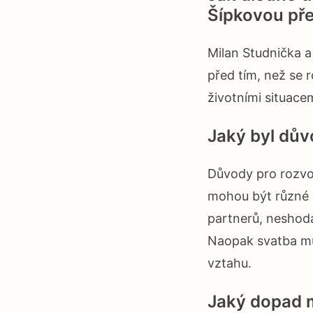
Šípkovou pře
Milan Studnička a 
před tím, než se 
životními situace
Jaký byl dův
Důvody pro rozvo
mohou být různé 
partnerů, neshoda
Naopak svatba mů
vztahu.
Jaký dopad m