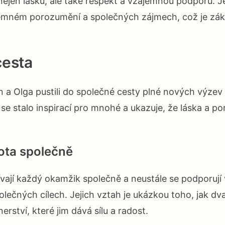
 nejen lásku, ale také respekt a vzájemnou podporu. Je
emném porozumění a společných zájmech, což je zákl
cesta
n a Olga pustili do společné cesty plné nových výzev
í se stalo inspirací pro mnohé a ukazuje, že láska a
vota společně
ívají každý okamžik společně a neustále se podporují v
polečných cílech. Jejich vztah je ukázkou toho, jak d
erství, které jim dává sílu a radost.