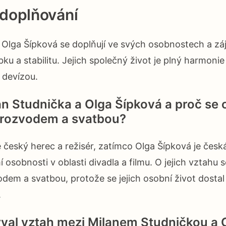
doplňování
 Olga Šípková se doplňují ve svých osobnostech a z
bku a stabilitu. Jejich společný život je plný harmonie 
 devízou.
an Studnička a Olga Šípková a proč se o
s rozvodem a svatbou?
e český herec a režisér, zatímco Olga Šípková je čes
 osobnosti v oblasti divadla a filmu. O jejich vztahu s
vodem a svatbou, protože se jejich osobní život dosta
.
rval vztah mezi Milanem Studničkou a 