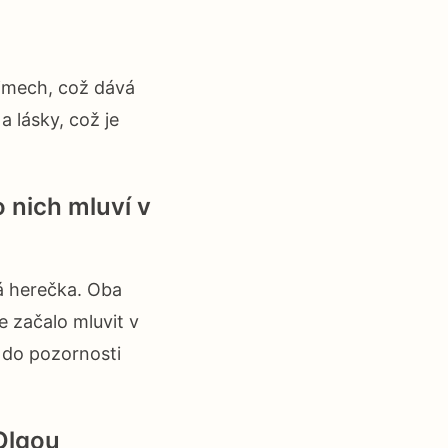
ájmech, což dává
a lásky, což je
 nich mluví v
ká herečka. Oba
e začalo mluvit v
l do pozornosti
Olgou