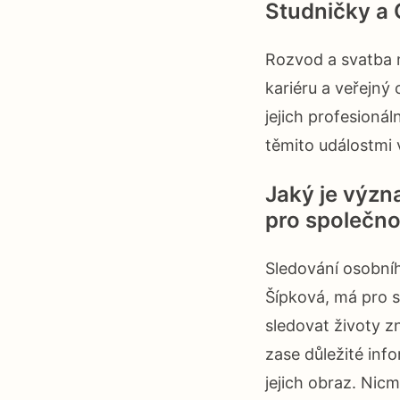
Studničky a 
Rozvod a svatba 
kariéru a veřejný
jejich profesionál
těmito událostmi 
Jaký je význ
pro společno
Sledování osobníh
Šípková, má pro s
sledovat životy z
zase důležité inf
jejich obraz. Nic