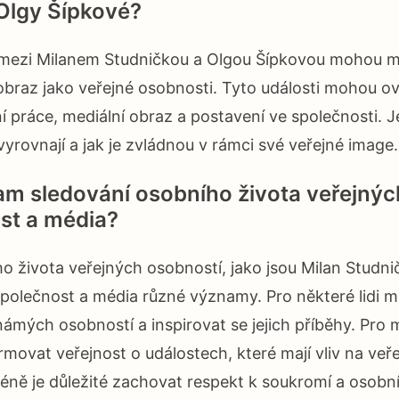
Olgy Šípkové?
mezi Milanem Studničkou a Olgou Šípkovou mohou mí
 obraz jako veřejné osobnosti. Tyto události mohou ov
ní práce, mediální obraz a postavení ve společnosti. Je
vyrovnají a jak je zvládnou v rámci své veřejné image.
am sledování osobního života veřejnýc
st a média?
o života veřejných osobností, jako jsou Milan Studni
polečnost a média různé významy. Pro některé lidi 
námých osobností a inspirovat se jejich příběhy. Pro
ormovat veřejnost o událostech, které mají vliv na veř
méně je důležité zachovat respekt k soukromí a osob