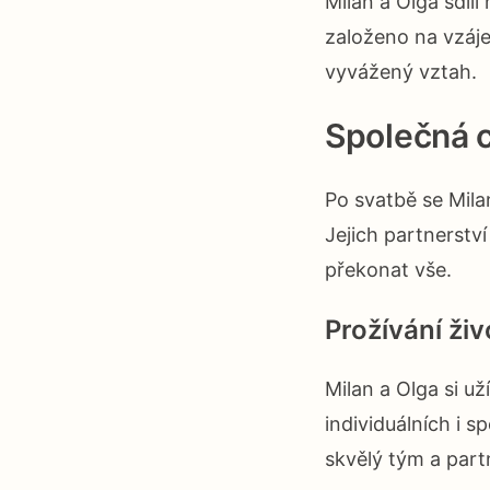
Milan a Olga sdílí
založeno na vzáj
vyvážený vztah.
Společná 
Po svatbě se Mila
Jejich partnerstv
překonat vše.
Prožívání ži
Milan a Olga si už
individuálních i s
skvělý tým a partn