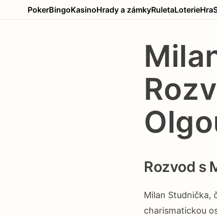
Poker
Bingo
Kasino
Hrady a zámky
Ruleta
Loterie
Hra
Mila
Rozv
Olgo
Rozvod s M
Milan Studnička, 
charismatickou os