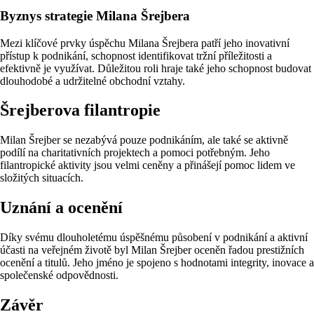
Byznys strategie Milana Šrejbera
Mezi klíčové prvky úspěchu Milana Šrejbera patří jeho inovativní
přístup k podnikání, schopnost identifikovat tržní příležitosti a
efektivně je využívat. Důležitou roli hraje také jeho schopnost budovat
dlouhodobé a udržitelné obchodní vztahy.
Šrejberova filantropie
Milan Šrejber se nezabývá pouze podnikáním, ale také se aktivně
podílí na charitativních projektech a pomoci potřebným. Jeho
filantropické aktivity jsou velmi ceněny a přinášejí pomoc lidem ve
složitých situacích.
Uznání a ocenění
Díky svému dlouholetému úspěšnému působení v podnikání a aktivní
účasti na veřejném životě byl Milan Šrejber oceněn řadou prestižních
ocenění a titulů. Jeho jméno je spojeno s hodnotami integrity, inovace a
společenské odpovědnosti.
Závěr