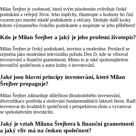
Milan Šrejber je osobností, která svým působením ovlivňuje české
podnikání a veřejný život. Jeho úspěchy, filantropie a hodnoty ho činí
vzorem pro mnohé mladé podnikatele a občany. Sledujte další kroky
tohoto významného českého podnikatele a inspirujte se jeho příběhem!
Kdo je Milan Šrejber a jaký je jeho profesní životopis?
Milan Šrejber je český podnikatel, investor a moderátor. Proslavil se
zejména jako moderátor televizního pořadu Den D, kde se věnoval
investování a finanční gramotnosti. Mimo to je také spolumajitelem
investiční společnosti a autor knihy o investování.
Jaké jsou hlavní principy investování, které Milan
Šrejber propaguje?
Milan Šrejber zdůrazňuje důležitost dlouhodobého investování,
diverzifikace portfolia a sledování fundamentálních faktorů firem. Radí
investovat do kvalitních společností s perspektivou růstu a vyvarovat
se spekulativním investicím.
Jaký je vztah Milana Šrejbera k finanční gramotnosti
a jaký vliv má na českou společnost?