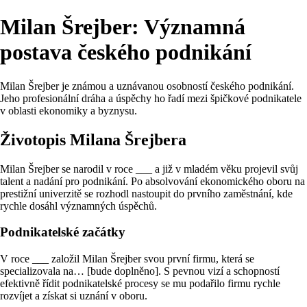
Milan Šrejber: Významná
postava českého podnikání
Milan Šrejber je známou a uznávanou osobností českého podnikání.
Jeho profesionální dráha a úspěchy ho řadí mezi špičkové podnikatele
v oblasti ekonomiky a byznysu.
Životopis Milana Šrejbera
Milan Šrejber se narodil v roce ___ a již v mladém věku projevil svůj
talent a nadání pro podnikání. Po absolvování ekonomického oboru na
prestižní univerzitě se rozhodl nastoupit do prvního zaměstnání, kde
rychle dosáhl významných úspěchů.
Podnikatelské začátky
V roce ___ založil Milan Šrejber svou první firmu, která se
specializovala na… [bude doplněno]. S pevnou vizí a schopností
efektivně řídit podnikatelské procesy se mu podařilo firmu rychle
rozvíjet a získat si uznání v oboru.