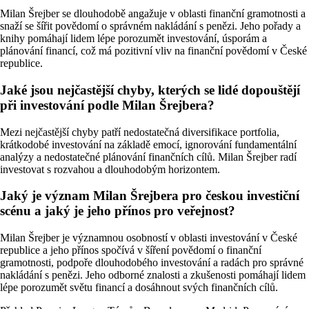
Milan Šrejber se dlouhodobě angažuje v oblasti finanční gramotnosti a
snaží se šířit povědomí o správném nakládání s penězi. Jeho pořady a
knihy pomáhají lidem lépe porozumět investování, úsporám a
plánování financí, což má pozitivní vliv na finanční povědomí v České
republice.
Jaké jsou nejčastější chyby, kterých se lidé dopouštějí
při investování podle Milan Šrejbera?
Mezi nejčastější chyby patří nedostatečná diversifikace portfolia,
krátkodobé investování na základě emocí, ignorování fundamentální
analýzy a nedostatečné plánování finančních cílů. Milan Šrejber radí
investovat s rozvahou a dlouhodobým horizontem.
Jaký je význam Milan Šrejbera pro českou investiční
scénu a jaký je jeho přínos pro veřejnost?
Milan Šrejber je významnou osobností v oblasti investování v České
republice a jeho přínos spočívá v šíření povědomí o finanční
gramotnosti, podpoře dlouhodobého investování a radách pro správné
nakládání s penězi. Jeho odborné znalosti a zkušenosti pomáhají lidem
lépe porozumět světu financí a dosáhnout svých finančních cílů.