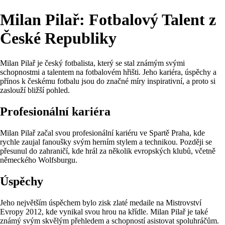
Milan Pilař: Fotbalový Talent z
České Republiky
Milan Pilař je český fotbalista, který se stal známým svými
schopnostmi a talentem na fotbalovém hřišti. Jeho kariéra, úspěchy a
přínos k českému fotbalu jsou do značné míry inspirativní, a proto si
zaslouží bližší pohled.
Profesionální kariéra
Milan Pilař začal svou profesionální kariéru ve Spartě Praha, kde
rychle zaujal fanoušky svým herním stylem a technikou. Později se
přesunul do zahraničí, kde hrál za několik evropských klubů, včetně
německého Wolfsburgu.
Úspěchy
Jeho největším úspěchem bylo zisk zlaté medaile na Mistrovství
Evropy 2012, kde vynikal svou hrou na křídle. Milan Pilař je také
známý svým skvělým přehledem a schopností asistovat spoluhráčům.