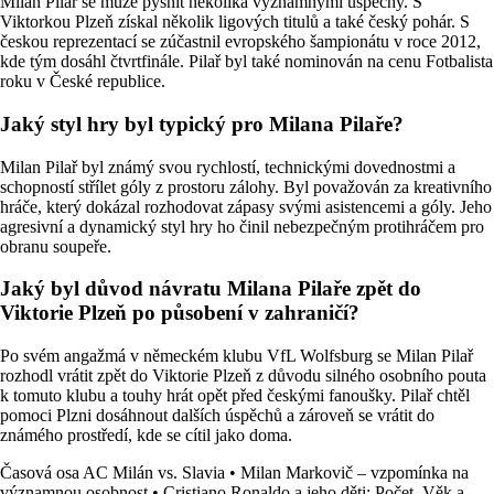
Milan Pilař se může pyšnit několika významnými úspěchy. S
Viktorkou Plzeň získal několik ligových titulů a také český pohár. S
českou reprezentací se zúčastnil evropského šampionátu v roce 2012,
kde tým dosáhl čtvrtfinále. Pilař byl také nominován na cenu Fotbalista
roku v České republice.
Jaký styl hry byl typický pro Milana Pilaře?
Milan Pilař byl známý svou rychlostí, technickými dovednostmi a
schopností střílet góly z prostoru zálohy. Byl považován za kreativního
hráče, který dokázal rozhodovat zápasy svými asistencemi a góly. Jeho
agresivní a dynamický styl hry ho činil nebezpečným protihráčem pro
obranu soupeře.
Jaký byl důvod návratu Milana Pilaře zpět do
Viktorie Plzeň po působení v zahraničí?
Po svém angažmá v německém klubu VfL Wolfsburg se Milan Pilař
rozhodl vrátit zpět do Viktorie Plzeň z důvodu silného osobního pouta
k tomuto klubu a touhy hrát opět před českými fanoušky. Pilař chtěl
pomoci Plzni dosáhnout dalších úspěchů a zároveň se vrátit do
známého prostředí, kde se cítil jako doma.
Časová osa AC Milán vs. Slavia
•
Milan Markovič – vzpomínka na
významnou osobnost
•
Cristiano Ronaldo a jeho děti: Počet, Věk a