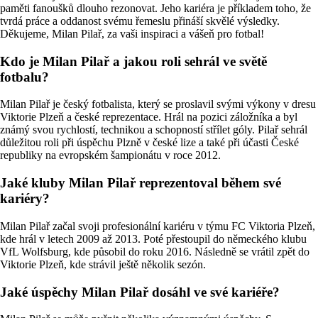
paměti fanoušků dlouho rezonovat. Jeho kariéra je příkladem toho, že
tvrdá práce a oddanost svému řemeslu přináší skvělé výsledky.
Děkujeme, Milan Pilař, za vaši inspiraci a vášeň pro fotbal!
Kdo je Milan Pilař a jakou roli sehrál ve světě
fotbalu?
Milan Pilař je český fotbalista, který se proslavil svými výkony v dresu
Viktorie Plzeň a české reprezentace. Hrál na pozici záložníka a byl
známý svou rychlostí, technikou a schopností střílet góly. Pilař sehrál
důležitou roli při úspěchu Plzně v české lize a také při účasti České
republiky na evropském šampionátu v roce 2012.
Jaké kluby Milan Pilař reprezentoval během své
kariéry?
Milan Pilař začal svoji profesionální kariéru v týmu FC Viktoria Plzeň,
kde hrál v letech 2009 až 2013. Poté přestoupil do německého klubu
VfL Wolfsburg, kde působil do roku 2016. Následně se vrátil zpět do
Viktorie Plzeň, kde strávil ještě několik sezón.
Jaké úspěchy Milan Pilař dosáhl ve své kariéře?