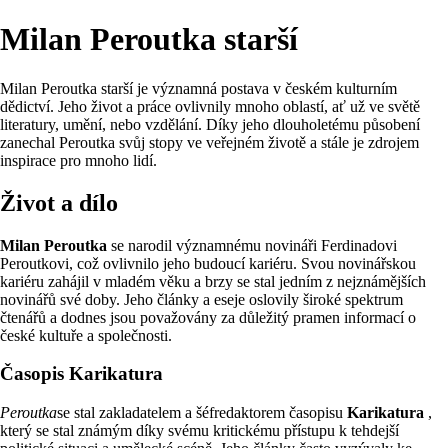
Milan Peroutka starší
Milan Peroutka starší je významná postava v českém kulturním
dědictví. Jeho život a práce ovlivnily mnoho oblastí, ať už ve světě
literatury, umění, nebo vzdělání. Díky jeho dlouholetému působení
zanechal Peroutka svůj stopy ve veřejném životě a stále je zdrojem
inspirace pro mnoho lidí.
Život a dílo
Milan Peroutka
se narodil významnému novináři Ferdinadovi
Peroutkovi, což ovlivnilo jeho budoucí kariéru. Svou novinářskou
kariéru zahájil v mladém věku a brzy se stal jedním z nejznámějších
novinářů své doby. Jeho články a eseje oslovily široké spektrum
čtenářů a dodnes jsou považovány za důležitý pramen informací o
české kultuře a společnosti.
Časopis Karikatura
Peroutka
se stal zakladatelem a šéfredaktorem časopisu
Karikatura
,
který se stal známým díky svému kritickému přístupu k tehdejší