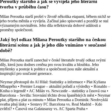
Peroutky staršího a jak se vyvíjela jeho literární
tvorba v průběhu času?
Milan Peroutka starší prošel v životě několika etapami, během nichž se
jeho tvorba měnila a vyvíjela. Začínal jako spisovatel a později se stal
významným novinářem. Jeho díla reflektovala dobové události a
proměny společnosti.
Jaký byl odkaz Milana Peroutky staršího na českou
literární scénu a jak je jeho dílo vnímáno v současné
době?
Milan Peroutka starší zanechal v české literatuře trvalý odkaz svými
díly, která jsou dodnes ceněna pro svou kvalitu a hloubku. Jeho
myšlenky a postoje k politice a společnosti jsou stále aktuální a
inspirující pro současné generace.
Neymar přestoupil do Al Hilal: Statistiky a informace
•
Plat Kyliana
Mbappého
•
Premier League – aktuální pořadí a výsledky
•
Ronaldo –
Kniha o legendě
•
AC Milán vs. Newcastle – statistiky a časová osa
•
Barcelona – Sevilla: Srovnání těchto dvou španělských měst
•
Neymar
plat, příjem a plat za minutu
•
Milan Peroutka a Dominik: Neobvyklá
svatba plná lásky
•
Sestavy FC Barcelona vs. Real Madrid – Kdo
zvítězí?
•
Časová osa Galatasaray vs. AC Sparta Praha
•