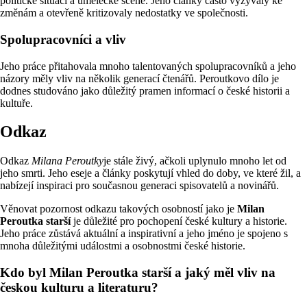
politické situaci a umělecké scéně. Jeho články často vyzývaly ke
změnám a otevřeně kritizovaly nedostatky ve společnosti.
Spolupracovníci a vliv
Jeho práce přitahovala mnoho talentovaných spolupracovníků a jeho
názory měly vliv na několik generací čtenářů. Peroutkovo dílo je
dodnes studováno jako důležitý pramen informací o české historii a
kultuře.
Odkaz
Odkaz
Milana Peroutky
je stále živý, ačkoli uplynulo mnoho let od
jeho smrti. Jeho eseje a články poskytují vhled do doby, ve které žil, a
nabízejí inspiraci pro současnou generaci spisovatelů a novinářů.
Věnovat pozornost odkazu takových osobností jako je
Milan
Peroutka starší
je důležité pro pochopení české kultury a historie.
Jeho práce zůstává aktuální a inspirativní a jeho jméno je spojeno s
mnoha důležitými událostmi a osobnostmi české historie.
Kdo byl Milan Peroutka starší a jaký měl vliv na
českou kulturu a literaturu?