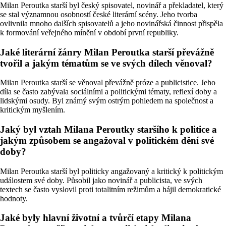
Milan Peroutka starší byl český spisovatel, novinář a překladatel, který
se stal významnou osobností české literární scény. Jeho tvorba
ovlivnila mnoho dalších spisovatelů a jeho novinářská činnost přispěla
k formování veřejného mínění v období první republiky.
Jaké literární žánry Milan Peroutka starší převážně
tvořil a jakým tématům se ve svých dílech věnoval?
Milan Peroutka starší se věnoval převážně próze a publicistice. Jeho
díla se často zabývala sociálními a politickými tématy, reflexí doby a
lidskými osudy. Byl známý svým ostrým pohledem na společnost a
kritickým myšlením.
Jaký byl vztah Milana Peroutky staršího k politice a
jakým způsobem se angažoval v politickém dění své
doby?
Milan Peroutka starší byl politicky angažovaný a kritický k politickým
událostem své doby. Působil jako novinář a publicista, ve svých
textech se často vyslovil proti totalitním režimům a hájil demokratické
hodnoty.
Jaké byly hlavní životní a tvůrčí etapy Milana