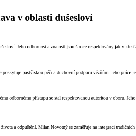
va v oblasti dušesloví
sloví. Jeho odbornost a znalosti jsou široce respektovány jak v křesť
skytuje pastýřskou péči a duchovní podporu vězňům. Jeho práce je klíčo
ému odbornému přístupu se stal respektovanou autoritou v oboru. Jeho kn
 života a odpuštění. Milan Novotný se zaměřuje na integraci tradičních 