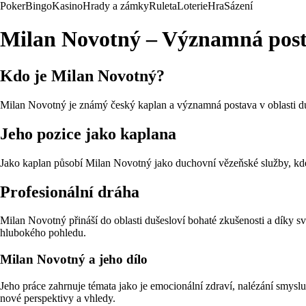
Poker
Bingo
Kasino
Hrady a zámky
Ruleta
Loterie
Hra
Sázení
Milan Novotný – Významná posta
Kdo je Milan Novotný?
Milan Novotný je známý český kaplan a významná postava v oblasti duše
Jeho pozice jako kaplana
Jako kaplan působí Milan Novotný jako duchovní vězeňské služby, kde po
Profesionální dráha
Milan Novotný přináší do oblasti dušesloví bohaté zkušenosti a díky sv
hlubokého pohledu.
Milan Novotný a jeho dílo
Jeho práce zahrnuje témata jako je emocionální zdraví, nalézání smyslu
nové perspektivy a vhledy.