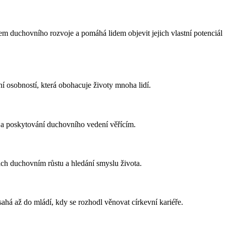
cem duchovního rozvoje a pomáhá lidem objevit jejich vlastní potenciál
ní osobností, která obohacuje životy mnoha lidí.
b a poskytování duchovního vedení věřícím.
ch duchovním růstu a hledání smyslu života.
há až do mládí, kdy se rozhodl věnovat církevní kariéře.