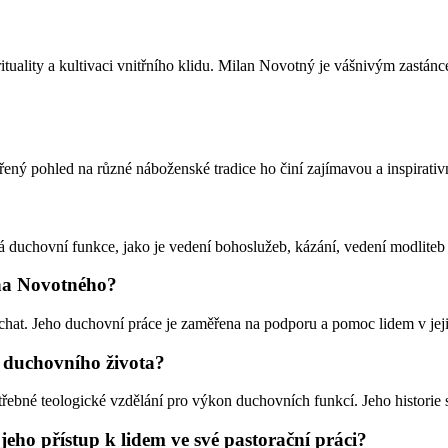
rituality a kultivaci vnitřního klidu. Milan Novotný je vášnivým zastán
řený pohled na různé náboženské tradice ho činí zajímavou a inspirativ
á duchovní funkce, jako je vedení bohoslužeb, kázání, vedení modlite
ana Novotného?
chat. Jeho duchovní práce je zaměřena na podporu a pomoc lidem v jeji
i duchovního života?
bné teologické vzdělání pro výkon duchovních funkcí. Jeho historie sa
eho přístup k lidem ve své pastorační práci?