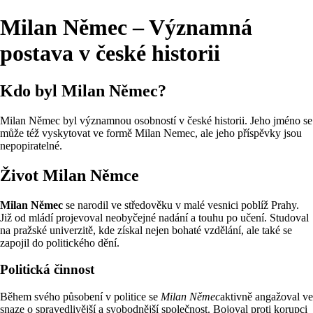
Milan Němec – Významná
postava v české historii
Kdo byl Milan Němec?
Milan Němec byl významnou osobností v české historii. Jeho jméno se
může též vyskytovat ve formě Milan Nemec, ale jeho příspěvky jsou
nepopiratelné.
Život Milan Němce
Milan Němec
se narodil ve středověku v malé vesnici poblíž Prahy.
Již od mládí projevoval neobyčejné nadání a touhu po učení. Studoval
na pražské univerzitě, kde získal nejen bohaté vzdělání, ale také se
zapojil do politického dění.
Politická činnost
Během svého působení v politice se
Milan Němec
aktivně angažoval ve
snaze o spravedlivější a svobodnější společnost. Bojoval proti korupci