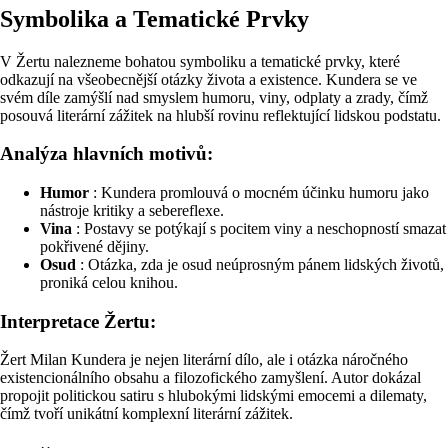
Symbolika a Tematické Prvky
V Žertu nalezneme bohatou symboliku a tematické prvky, které
odkazují na všeobecnější otázky života a existence. Kundera se ve
svém díle zamýšlí nad smyslem humoru, viny, odplaty a zrady, čímž
posouvá literární zážitek na hlubší rovinu reflektující lidskou podstatu.
Analýza hlavních motivů:
Humor
: Kundera promlouvá o mocném účinku humoru jako
nástroje kritiky a sebereflexe.
Vina
: Postavy se potýkají s pocitem viny a neschopností smazat
pokřivené dějiny.
Osud
: Otázka, zda je osud neúprosným pánem lidských životů,
proniká celou knihou.
Interpretace Žertu:
Žert Milan Kundera je nejen literární dílo, ale i otázka náročného
existencionálního obsahu a filozofického zamyšlení. Autor dokázal
propojit politickou satiru s hlubokými lidskými emocemi a dilematy,
čímž tvoří unikátní komplexní literární zážitek.