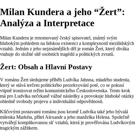
Milan Kundera a jeho “Žert”:
Analýza a Interpretace
Milan Kundera je renomovaný český spisovatel, známý svým
hlubokým pohledem na lidskou existenci a komplexností mezilidských
vztahů. Jedním z jeho nejznámějších děl je román Žert, který diváka
vtahuje do složité sítě osobních tragédií a politických zvratů.
Žert: Obsah a Hlavní Postavy
V románu Žert sledujeme příběh Ludvíka Jahnna, mladého studenta,
který se stává terčem politického perzekvování poté, co se pokusí
vtipně ironizovat režim komunistického Československa. Tento krok
má pro Ludvíka nečekaně vážné následky a provokuje hluboké otázky
ohledně svobody projevu a individuální odpovědnosti.
Klíčovými postavami románu jsou kromě Ludvíka také jeho bývalá
milenka Markéta, přítel Alexandr a jeho manželka Helena. Společně
vytvářejí komplikovanou síť vztahů, která je prověřována Ludvíkovým
tragickým zážitkem.