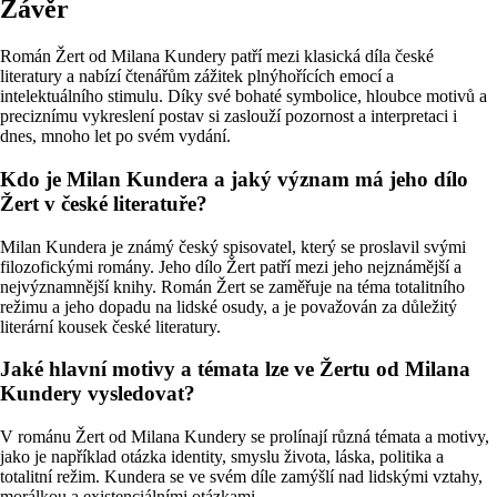
Závěr
Román Žert od Milana Kundery patří mezi klasická díla české
literatury a nabízí čtenářům zážitek plnýhořících emocí a
intelektuálního stimulu. Díky své bohaté symbolice, hloubce motivů a
preciznímu vykreslení postav si zaslouží pozornost a interpretaci i
dnes, mnoho let po svém vydání.
Kdo je Milan Kundera a jaký význam má jeho dílo
Žert v české literatuře?
Milan Kundera je známý český spisovatel, který se proslavil svými
filozofickými romány. Jeho dílo Žert patří mezi jeho nejznámější a
nejvýznamnější knihy. Román Žert se zaměřuje na téma totalitního
režimu a jeho dopadu na lidské osudy, a je považován za důležitý
literární kousek české literatury.
Jaké hlavní motivy a témata lze ve Žertu od Milana
Kundery vysledovat?
V románu Žert od Milana Kundery se prolínají různá témata a motivy,
jako je například otázka identity, smyslu života, láska, politika a
totalitní režim. Kundera se ve svém díle zamýšlí nad lidskými vztahy,
morálkou a existenciálními otázkami.