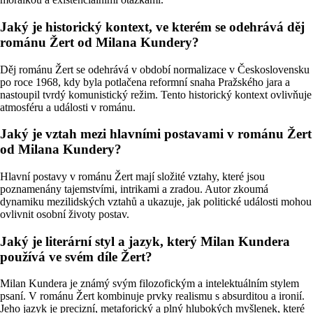
Jaký je historický kontext, ve kterém se odehrává děj
románu Žert od Milana Kundery?
Děj románu Žert se odehrává v období normalizace v Československu
po roce 1968, kdy byla potlačena reformní snaha Pražského jara a
nastoupil tvrdý komunistický režim. Tento historický kontext ovlivňuje
atmosféru a události v románu.
Jaký je vztah mezi hlavními postavami v románu Žert
od Milana Kundery?
Hlavní postavy v románu Žert mají složité vztahy, které jsou
poznamenány tajemstvími, intrikami a zradou. Autor zkoumá
dynamiku mezilidských vztahů a ukazuje, jak politické události mohou
ovlivnit osobní životy postav.
Jaký je literární styl a jazyk, který Milan Kundera
používá ve svém díle Žert?
Milan Kundera je známý svým filozofickým a intelektuálním stylem
psaní. V románu Žert kombinuje prvky realismu s absurditou a ironií.
Jeho jazyk je precizní, metaforický a plný hlubokých myšlenek, které