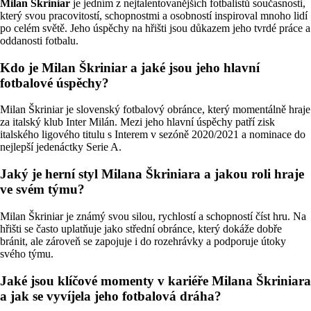
Milan Škriniar
je jedním z nejtalentovanějších fotbalistů současnosti,
který svou pracovitostí, schopnostmi a osobností inspiroval mnoho lidí
po celém světě. Jeho úspěchy na hřišti jsou důkazem jeho tvrdé práce a
oddanosti fotbalu.
Kdo je Milan Škriniar a jaké jsou jeho hlavní
fotbalové úspěchy?
Milan Škriniar je slovenský fotbalový obránce, který momentálně hraje
za italský klub Inter Milán. Mezi jeho hlavní úspěchy patří zisk
italského ligového titulu s Interem v sezóně 2020/2021 a nominace do
nejlepší jedenáctky Serie A.
Jaký je herní styl Milana Škriniara a jakou roli hraje
ve svém týmu?
Milan Škriniar je známý svou silou, rychlostí a schopností číst hru. Na
hřišti se často uplatňuje jako střední obránce, který dokáže dobře
bránit, ale zároveň se zapojuje i do rozehrávky a podporuje útoky
svého týmu.
Jaké jsou klíčové momenty v kariéře Milana Škriniara
a jak se vyvíjela jeho fotbalová dráha?