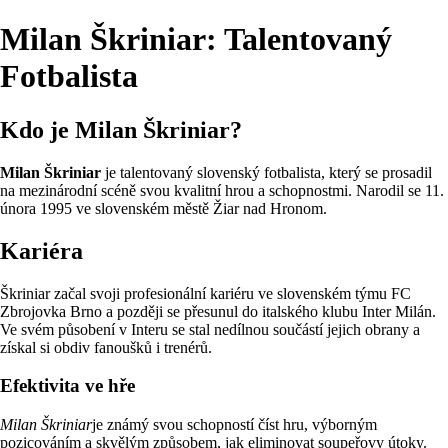
Milan Škriniar: Talentovaný
Fotbalista
Kdo je Milan Škriniar?
Milan Škriniar
je talentovaný slovenský fotbalista, který se prosadil
na mezinárodní scéně svou kvalitní hrou a schopnostmi. Narodil se 11.
února 1995 ve slovenském městě Žiar nad Hronom.
Kariéra
Škriniar začal svoji profesionální kariéru ve slovenském týmu FC
Zbrojovka Brno a později se přesunul do italského klubu Inter Milán.
Ve svém působení v Interu se stal nedílnou součástí jejich obrany a
získal si obdiv fanoušků i trenérů.
Efektivita ve hře
Milan Škriniar
je známý svou schopností číst hru, výborným
pozicováním a skvělým způsobem, jak eliminovat soupeřovy útoky.