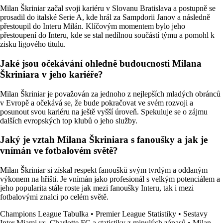
Milan Škriniar začal svoji kariéru v Slovanu Bratislava a postupně se
prosadil do italské Serie A, kde hrál za Sampdorii Janov a následně
přestoupil do Interu Milán. Klíčovým momentem bylo jeho
přestoupení do Interu, kde se stal nedílnou součástí týmu a pomohl k
zisku ligového titulu.
Jaké jsou očekávání ohledně budoucnosti Milana
Škriniara v jeho kariéře?
Milan Škriniar je považován za jednoho z nejlepších mladých obránců
v Evropě a očekává se, že bude pokračovat ve svém rozvoji a
posunout svou kariéru na ještě vyšší úroveň. Spekuluje se o zájmu
dalších evropských top klubů o jeho služby.
Jaký je vztah Milana Škriniara s fanoušky a jak je
vnímán ve fotbalovém světě?
Milan Škriniar si získal respekt fanoušků svým tvrdým a oddaným
výkonem na hřišti. Je vnímán jako profesionál s velkým potenciálem a
jeho popularita stále roste jak mezi fanoušky Interu, tak i mezi
fotbalovými znalci po celém světě.
Champions League Tabulka
•
Premier League Statistiky
•
Sestavy
Inter Miami vs. Charlotte FC a statistiky z minulých zápasů
•
Milan