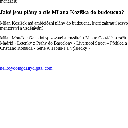
manažerů.
Jaké jsou plány a cíle Milana Kozíška do budoucna?
Milan Kozíšek má ambiciózní plány do budoucna, které zahrnují rozvoj 
mentorství a vzdělávání.
Milan Moučka: Geniální spisovatel a myslitel
•
Milán: Co vidět a zaží
Madrid
•
Letenky z Prahy do Barcelony
•
Liverpool Street – Přehled 
Cristiano Ronalda
•
Serie A Tabulka a Výsledky
•
hello@doingdailydigital.com