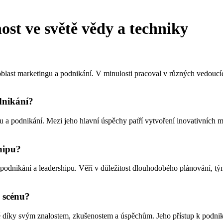
st ve světě vědy a techniky
a oblast marketingu a podnikání. V minulosti pracoval v různých vedou
dnikání?
 a podnikání. Mezi jeho hlavní úspěchy patří vytvoření inovativních m
hipu?
odnikání a leadershipu. Věří v důležitost dlouhodobého plánování, tým
 scénu?
ě díky svým znalostem, zkušenostem a úspěchům. Jeho přístup k podnik