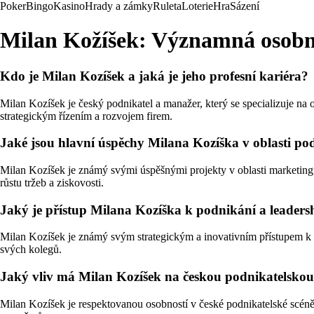
Poker
Bingo
Kasino
Hrady a zámky
Ruleta
Loterie
Hra
Sázení
Milan Kožíšek: Významná osobno
Kdo je Milan Kozíšek a jaká je jeho profesní kariéra?
Milan Kozíšek je český podnikatel a manažer, který se specializuje n
strategickým řízením a rozvojem firem.
Jaké jsou hlavní úspěchy Milana Kozíška v oblasti po
Milan Kozíšek je známý svými úspěšnými projekty v oblasti marketingu
růstu tržeb a ziskovosti.
Jaký je přístup Milana Kozíška k podnikání a leaders
Milan Kozíšek je známý svým strategickým a inovativním přístupem k p
svých kolegů.
Jaký vliv má Milan Kozíšek na českou podnikatelskou
Milan Kozíšek je respektovanou osobností v české podnikatelské scén