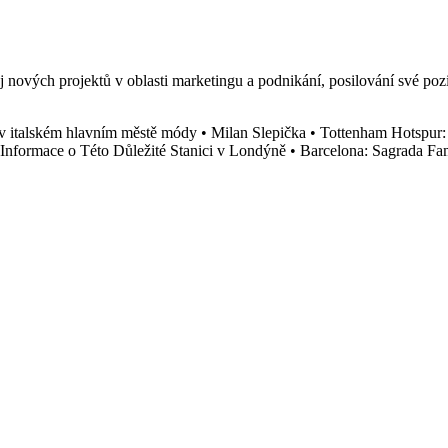
nových projektů v oblasti marketingu a podnikání, posilování své pozi
t v italském hlavním městě módy
•
Milan Slepička
•
Tottenham Hotspur: 
a Informace o Této Důležité Stanici v Londýně
•
Barcelona: Sagrada Fam