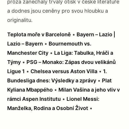
próza zanechaly trvalý otisk v české literatuře
a dodnes jsou ceněny pro svou hloubku a
originalitu.
Teplota moře v Barceloně
•
Bayern – Lazio |
Lazio – Bayern
•
Bournemouth vs.
Manchester City
•
La Liga: Tabulka, Hráči a
Týmy
•
PSG – Monako: Zápas dvou velikánů
Ligue 1
•
Chelsea versus Aston Villa
•
1.
Bundesliga dnes: Výsledky a zprávy
•
Plat
Kyliana Mbappého
•
Milan Vašina a jeho vliv v
rámci Aspen Institutu
•
Lionel Messi:
Manželka, Rodina a Osobní Život
•