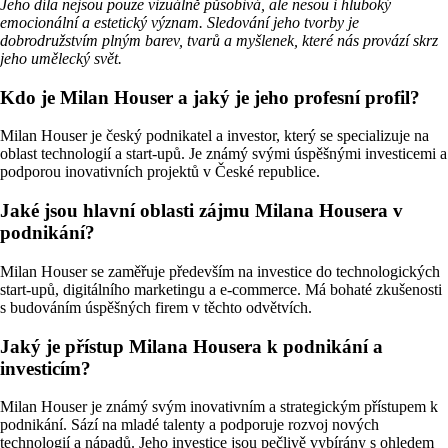
Jeho díla nejsou pouze vizuálně působivá, ale nesou i hluboký
emocionální a estetický význam. Sledování jeho tvorby je
dobrodružstvím plným barev, tvarů a myšlenek, které nás provází skrz
jeho umělecký svět.
Kdo je Milan Houser a jaký je jeho profesní profil?
Milan Houser je český podnikatel a investor, který se specializuje na
oblast technologií a start-upů. Je známý svými úspěšnými investicemi a
podporou inovativních projektů v České republice.
Jaké jsou hlavní oblasti zájmu Milana Housera v
podnikání?
Milan Houser se zaměřuje především na investice do technologických
start-upů, digitálního marketingu a e-commerce. Má bohaté zkušenosti
s budováním úspěšných firem v těchto odvětvích.
Jaký je přístup Milana Housera k podnikání a
investicím?
Milan Houser je známý svým inovativním a strategickým přístupem k
podnikání. Sází na mladé talenty a podporuje rozvoj nových
technologií a nápadů. Jeho investice jsou pečlivě vybírány s ohledem