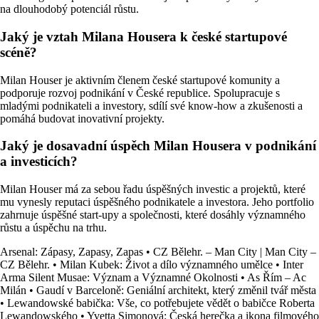
na dlouhodobý potenciál růstu.
Jaký je vztah Milana Housera k české startupové
scéně?
Milan Houser je aktivním členem české startupové komunity a
podporuje rozvoj podnikání v České republice. Spolupracuje s
mladými podnikateli a investory, sdílí své know-how a zkušenosti a
pomáhá budovat inovativní projekty.
Jaký je dosavadní úspěch Milan Housera v podnikání
a investicích?
Milan Houser má za sebou řadu úspěšných investic a projektů, které
mu vynesly reputaci úspěšného podnikatele a investora. Jeho portfolio
zahrnuje úspěšné start-upy a společnosti, které dosáhly významného
růstu a úspěchu na trhu.
Arsenal: Zápasy, Zapasy, Zapas
•
CZ Bělehr. – Man City | Man City –
CZ Bělehr.
•
Milan Kubek: Život a dílo významného umělce
•
Inter
Arma Silent Musae: Význam a Významné Okolnosti
•
As Řím – Ac
Milán
•
Gaudí v Barceloně: Geniální architekt, který změnil tvář města
•
Lewandowské babička: Vše, co potřebujete vědět o babičce Roberta
Lewandowského
•
Yvetta Simonová: Česká herečka a ikona filmového