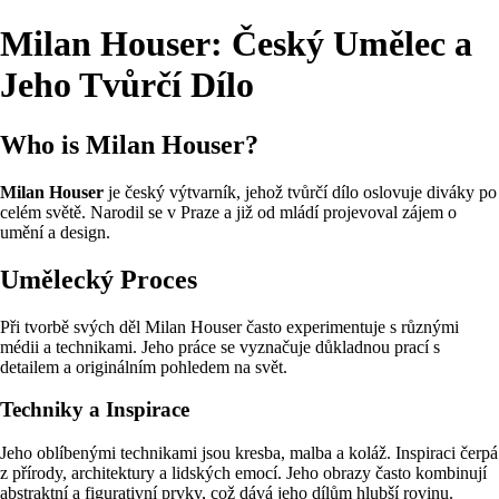
Milan Houser: Český Umělec a
Jeho Tvůrčí Dílo
Who is Milan Houser?
Milan Houser
je český výtvarník, jehož tvůrčí dílo oslovuje diváky po
celém světě. Narodil se v Praze a již od mládí projevoval zájem o
umění a design.
Umělecký Proces
Při tvorbě svých děl Milan Houser často experimentuje s různými
médii a technikami. Jeho práce se vyznačuje důkladnou prací s
detailem a originálním pohledem na svět.
Techniky a Inspirace
Jeho oblíbenými technikami jsou kresba, malba a koláž. Inspiraci čerpá
z přírody, architektury a lidských emocí. Jeho obrazy často kombinují
abstraktní a figurativní prvky, což dává jeho dílům hlubší rovinu.