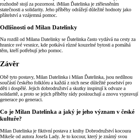
rozhodně stojí za pozornost. iMilan Ďatelinka je ztělesněním
statečnosti a solidarity. Jeho příběhy odrážejí důležité hodnoty jako
přátelství a vzájemná pomoc.
Odlišnosti od Milan Datelinky
Na rozdíl od Milana Datelinky se Ďatelinka často vydává na cesty za
hranice své vesnice, kde potkává různé kouzelné bytosti a pomáhá
těm, kteří potřebují jeho pomoc.
Závěr
Obě tyto postavy, Milan Datelinka i Milan Ďatelinka, jsou nedílnou
součástí českého folklóru a každá z nich nese důležité poselství pro
děti i dospělé. Jejich dobrodružství a skutky inspirují k odvaze a
solidaritě, a proto se jejich příběhy rády poslouchají a znovu vypravují
generace po generaci.
Co je Milan Datelinka a jaký je jeho význam v české
kultuře?
Milan Datelinka je fiktivní postava z knihy Dobrodružství kocoura
Mikeše od autora Josefa Lady. Je to kocour, který je známý svou