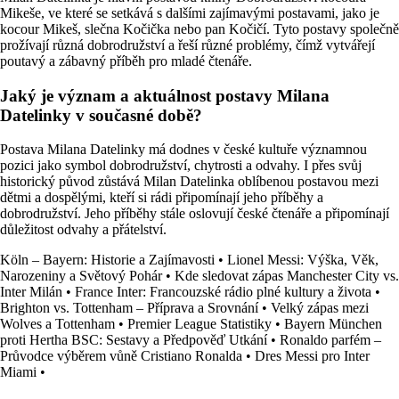
Mikeše, ve které se setkává s dalšími zajímavými postavami, jako je
kocour Mikeš, slečna Kočička nebo pan Kočičí. Tyto postavy společně
prožívají různá dobrodružství a řeší různé problémy, čímž vytvářejí
poutavý a zábavný příběh pro mladé čtenáře.
Jaký je význam a aktuálnost postavy Milana
Datelinky v současné době?
Postava Milana Datelinky má dodnes v české kultuře významnou
pozici jako symbol dobrodružství, chytrosti a odvahy. I přes svůj
historický původ zůstává Milan Datelinka oblíbenou postavou mezi
dětmi a dospělými, kteří si rádi připomínají jeho příběhy a
dobrodružství. Jeho příběhy stále oslovují české čtenáře a připomínají
důležitost odvahy a přátelství.
Köln – Bayern: Historie a Zajímavosti
•
Lionel Messi: Výška, Věk,
Narozeniny a Světový Pohár
•
Kde sledovat zápas Manchester City vs.
Inter Milán
•
France Inter: Francouzské rádio plné kultury a života
•
Brighton vs. Tottenham – Příprava a Srovnání
•
Velký zápas mezi
Wolves a Tottenham
•
Premier League Statistiky
•
Bayern München
proti Hertha BSC: Sestavy a Předpověď Utkání
•
Ronaldo parfém –
Průvodce výběrem vůně Cristiano Ronalda
•
Dres Messi pro Inter
Miami
•