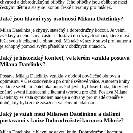
chytrostí a dobrodružnými příběhy. Jeho příběhy jsou oblíbené mezi
českými dětmi a staly se ikonou české literatury pro mládež.
Jaké jsou hlavní rysy osobnosti Milana Datelinky?
Milan Datelinka je chytrý, statečný a dobrodružný kocour. Je velmi
zvědavý a nebojácný, často se dostává do různých situací, které musí
řešit svou inteligencí a obratností. Má také výrazný smysl pro humor a
je schopný pomoci svým přátelům v obtížných situacích.
Jaký je historický kontext, ve kterém vznikla postava
Milana Datelinky?
Postava Milana Datelinky vznikla v období poválečné obnovy a
optimismu v Československu po druhé světové válce. Autorem knihy,
ve které se Milan Datelinka poprvé objevil, byl Josef Lada, který byl
známý svými ilustracemi a literární tvorbou pro děti. Postava Milana
Datelinky se stala symbolem naděje a odvahy pro mladé čtenáře v
době, kdy byla země zasažena válečnými událostmi.
Jaký je vztah mezi Milanem Datelinkou a dalšími
postavami v knize Dobrodružství kocoura Mikeše?
Milan Datelinka je hlavní postavou knihy Dobrodružství kocoura