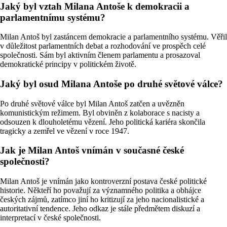
Jaký byl vztah Milana Antoše k demokracii a
parlamentnímu systému?
Milan Antoš byl zastáncem demokracie a parlamentního systému. Věřil
v důležitost parlamentních debat a rozhodování ve prospěch celé
společnosti. Sám byl aktivním členem parlamentu a prosazoval
demokratické principy v politickém životě.
Jaký byl osud Milana Antoše po druhé světové válce?
Po druhé světové válce byl Milan Antoš zatčen a uvězněn
komunistickým režimem. Byl obviněn z kolaborace s nacisty a
odsouzen k dlouholetému vězení. Jeho politická kariéra skončila
tragicky a zemřel ve vězení v roce 1947.
Jak je Milan Antoš vnímán v současné české
společnosti?
Milan Antoš je vnímán jako kontroverzní postava české politické
historie. Někteří ho považují za významného politika a obhájce
českých zájmů, zatímco jiní ho kritizují za jeho nacionalistické a
autoritativní tendence. Jeho odkaz je stále předmětem diskuzí a
interpretací v české společnosti.