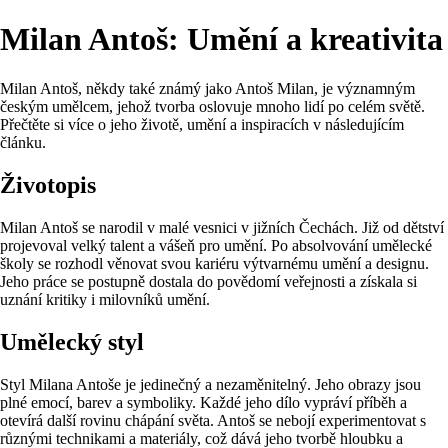
Milan Antoš: Umění a kreativita
Milan Antoš, někdy také známý jako Antoš Milan, je významným
českým umělcem, jehož tvorba oslovuje mnoho lidí po celém světě.
Přečtěte si více o jeho životě, umění a inspiracích v následujícím
článku.
Životopis
Milan Antoš se narodil v malé vesnici v jižních Čechách. Již od dětství
projevoval velký talent a vášeň pro umění. Po absolvování umělecké
školy se rozhodl věnovat svou kariéru výtvarnému umění a designu.
Jeho práce se postupně dostala do povědomí veřejnosti a získala si
uznání kritiky i milovníků umění.
Umělecký styl
Styl Milana Antoše je jedinečný a nezaměnitelný. Jeho obrazy jsou
plné emocí, barev a symboliky. Každé jeho dílo vypráví příběh a
otevírá další rovinu chápání světa. Antoš se nebojí experimentovat s
různými technikami a materiály, což dává jeho tvorbě hloubku a