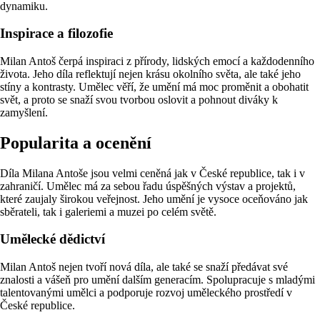
dynamiku.
Inspirace a filozofie
Milan Antoš čerpá inspiraci z přírody, lidských emocí a každodenního
života. Jeho díla reflektují nejen krásu okolního světa, ale také jeho
stíny a kontrasty. Umělec věří, že umění má moc proměnit a obohatit
svět, a proto se snaží svou tvorbou oslovit a pohnout diváky k
zamyšlení.
Popularita a ocenění
Díla Milana Antoše jsou velmi ceněná jak v České republice, tak i v
zahraničí. Umělec má za sebou řadu úspěšných výstav a projektů,
které zaujaly širokou veřejnost. Jeho umění je vysoce oceňováno jak
sběrateli, tak i galeriemi a muzei po celém světě.
Umělecké dědictví
Milan Antoš nejen tvoří nová díla, ale také se snaží předávat své
znalosti a vášeň pro umění dalším generacím. Spolupracuje s mladými
talentovanými umělci a podporuje rozvoj uměleckého prostředí v
České republice.