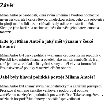
Závěr
Milan Antoš je osobností, která svým uměním a tvorbou obohacuje
nejen českou, ale i celosvětovou uměleckou scénu. Jeho díla oslovují a
inspirují mnoho lidí a zanechávají trvalý odkaz v historii umění.
Sledujte jeho kariéru a nechte se unést do světa jeho barev, emocí a
fantazie.
Kdo byl Milan Antoš a jaký měl význam v české
historii?
Milan Antoš byl český politik a významná osobnost první republiky.
Působil jako ministr financí a později jako ministr zemědělství. Byl
také jedním ze zakladatelů agrární strany a měl vliv na formování
československé politiky v meziválečném období.
Jaké byly hlavní politické postoje Milana Antoše?
Milan Antoš byl známý svým nacionalistickým a agrárním přístupem.
Prosazoval ochranu českého venkova a podporoval politiku
zaměřenou na zlepšení podmínek pro zemědělce. Také se angažoval v
otázkách hospodářské obnovy a sociální spravedlnosti.