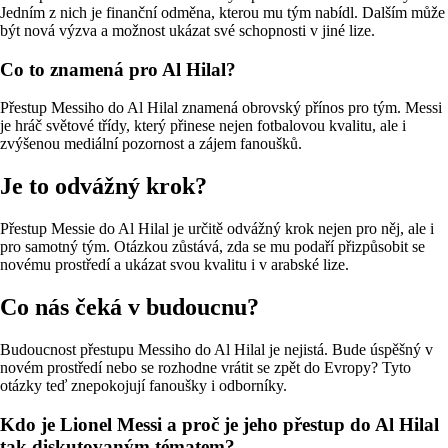
Jedním z nich je finanční odměna, kterou mu tým nabídl. Dalším může
být nová výzva a možnost ukázat své schopnosti v jiné lize.
Co to znamená pro Al Hilal?
Přestup Messiho do Al Hilal znamená obrovský přínos pro tým. Messi
je hráč světové třídy, který přinese nejen fotbalovou kvalitu, ale i
zvýšenou mediální pozornost a zájem fanoušků.
Je to odvážný krok?
Přestup Messie do Al Hilal je určitě odvážný krok nejen pro něj, ale i
pro samotný tým. Otázkou zůstává, zda se mu podaří přizpůsobit se
novému prostředí a ukázat svou kvalitu i v arabské lize.
Co nás čeká v budoucnu?
Budoucnost přestupu Messiho do Al Hilal je nejistá. Bude úspěšný v
novém prostředí nebo se rozhodne vrátit se zpět do Evropy? Tyto
otázky teď znepokojují fanoušky i odborníky.
Kdo je Lionel Messi a proč je jeho přestup do Al Hilal
tak diskutovaným tématem?