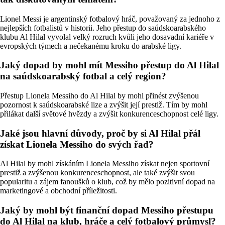
Lionel Messi je argentinský fotbalový hráč, považovaný za jednoho z
nejlepších fotbalistů v historii. Jeho přestup do saúdskoarabského
klubu Al Hilal vyvolal velký rozruch kvůli jeho dosavadní kariéře v
evropských týmech a nečekanému kroku do arabské ligy.
Jaký dopad by mohl mít Messiho přestup do Al Hilal
na saúdskoarabský fotbal a celý region?
Přestup Lionela Messiho do Al Hilal by mohl přinést zvýšenou
pozornost k saúdskoarabské lize a zvýšit její prestiž. Tím by mohl
přilákat další světové hvězdy a zvýšit konkurenceschopnost celé ligy.
Jaké jsou hlavní důvody, proč by si Al Hilal přál
získat Lionela Messiho do svých řad?
Al Hilal by mohl získáním Lionela Messiho získat nejen sportovní
prestiž a zvýšenou konkurenceschopnost, ale také zvýšit svou
popularitu a zájem fanoušků o klub, což by mělo pozitivní dopad na
marketingové a obchodní příležitosti.
Jaký by mohl být finanční dopad Messiho přestupu
do Al Hilal na klub, hráče a celý fotbalový průmysl?