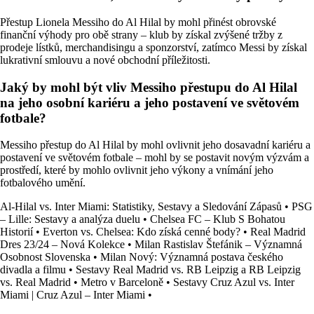
Přestup Lionela Messiho do Al Hilal by mohl přinést obrovské
finanční výhody pro obě strany – klub by získal zvýšené tržby z
prodeje lístků, merchandisingu a sponzorství, zatímco Messi by získal
lukrativní smlouvu a nové obchodní příležitosti.
Jaký by mohl být vliv Messiho přestupu do Al Hilal
na jeho osobní kariéru a jeho postavení ve světovém
fotbale?
Messiho přestup do Al Hilal by mohl ovlivnit jeho dosavadní kariéru a
postavení ve světovém fotbale – mohl by se postavit novým výzvám a
prostředí, které by mohlo ovlivnit jeho výkony a vnímání jeho
fotbalového umění.
Al-Hilal vs. Inter Miami: Statistiky, Sestavy a Sledování Zápasů
•
PSG
– Lille: Sestavy a analýza duelu
•
Chelsea FC – Klub S Bohatou
Historií
•
Everton vs. Chelsea: Kdo získá cenné body?
•
Real Madrid
Dres 23/24 – Nová Kolekce
•
Milan Rastislav Štefánik – Významná
Osobnost Slovenska
•
Milan Nový: Významná postava českého
divadla a filmu
•
Sestavy Real Madrid vs. RB Leipzig a RB Leipzig
vs. Real Madrid
•
Metro v Barceloně
•
Sestavy Cruz Azul vs. Inter
Miami | Cruz Azul – Inter Miami
•