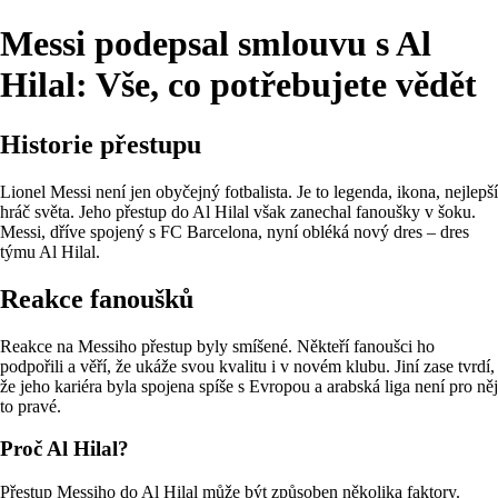
Messi podepsal smlouvu s Al
Hilal: Vše, co potřebujete vědět
Historie přestupu
Lionel Messi není jen obyčejný fotbalista. Je to legenda, ikona, nejlepší
hráč světa. Jeho přestup do Al Hilal však zanechal fanoušky v šoku.
Messi, dříve spojený s FC Barcelona, nyní obléká nový dres – dres
týmu Al Hilal.
Reakce fanoušků
Reakce na Messiho přestup byly smíšené. Někteří fanoušci ho
podpořili a věří, že ukáže svou kvalitu i v novém klubu. Jiní zase tvrdí,
že jeho kariéra byla spojena spíše s Evropou a arabská liga není pro něj
to pravé.
Proč Al Hilal?
Přestup Messiho do Al Hilal může být způsoben několika faktory.