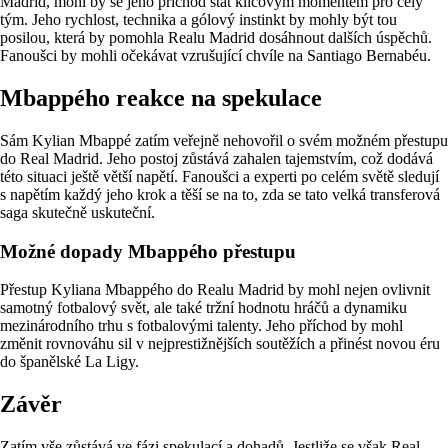
Madrid, mohl by se jeho příchod stát klíčovým momentem pro celý
tým. Jeho rychlost, technika a gólový instinkt by mohly být tou
posilou, která by pomohla Realu Madrid dosáhnout dalších úspěchů.
Fanoušci by mohli očekávat vzrušující chvíle na Santiago Bernabéu.
Mbappého reakce na spekulace
Sám Kylian Mbappé zatím veřejně nehovořil o svém možném přestupu
do Real Madrid. Jeho postoj zůstává zahalen tajemstvím, což dodává
této situaci ještě větší napětí. Fanoušci a experti po celém světě sledují
s napětím každý jeho krok a těší se na to, zda se tato velká transferová
saga skutečně uskuteční.
Možné dopady Mbappého přestupu
Přestup Kyliana Mbappého do Realu Madrid by mohl nejen ovlivnit
samotný fotbalový svět, ale také tržní hodnotu hráčů a dynamiku
mezinárodního trhu s fotbalovými talenty. Jeho příchod by mohl
změnit rovnováhu sil v nejprestižnějších soutěžích a přinést novou éru
do španělské La Ligy.
Závěr
Zatím vše zůstává ve fázi spekulací a dohadů. Jestliže se však Real