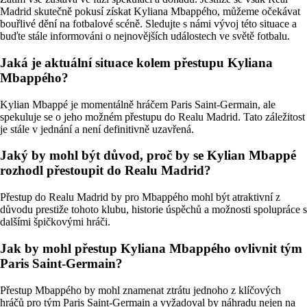
Madrid skutečně pokusí získat Kyliana Mbappého, můžeme očekávat
bouřlivé dění na fotbalové scéně. Sledujte s námi vývoj této situace a
buďte stále informováni o nejnovějších událostech ve světě fotbalu.
Jaká je aktuální situace kolem přestupu Kyliana
Mbappého?
Kylian Mbappé je momentálně hráčem Paris Saint-Germain, ale
spekuluje se o jeho možném přestupu do Realu Madrid. Tato záležitost
je stále v jednání a není definitivně uzavřená.
Jaký by mohl být důvod, proč by se Kylian Mbappé
rozhodl přestoupit do Realu Madrid?
Přestup do Realu Madrid by pro Mbappého mohl být atraktivní z
důvodu prestiže tohoto klubu, historie úspěchů a možnosti spolupráce s
dalšími špičkovými hráči.
Jak by mohl přestup Kyliana Mbappého ovlivnit tým
Paris Saint-Germain?
Přestup Mbappého by mohl znamenat ztrátu jednoho z klíčových
hráčů pro tým Paris Saint-Germain a vyžadoval by náhradu nejen na