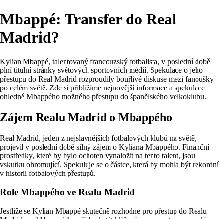
Mbappé: Transfer do Real
Madrid?
Kylian Mbappé, talentovaný francouzský fotbalista, v poslední době
plní titulní stránky světových sportovních médií. Spekulace o jeho
přestupu do Real Madrid rozproudily bouřlivé diskuse mezi fanoušky
po celém světě. Zde si přiblížíme nejnovější informace a spekulace
ohledně Mbappého možného přestupu do španělského velkoklubu.
Zájem Realu Madrid o Mbappého
Real Madrid, jeden z nejslavnějších fotbalových klubů na světě,
projevil v poslední době silný zájem o Kyliana Mbappého. Finanční
prostředky, které by bylo ochoten vynaložit na tento talent, jsou
vskutku ohromující. Spekuluje se o částce, která by mohla být rekordní
v historii fotbalových přestupů.
Role Mbappého ve Realu Madrid
Jestliže se Kylian Mbappé skutečně rozhodne pro přestup do Realu