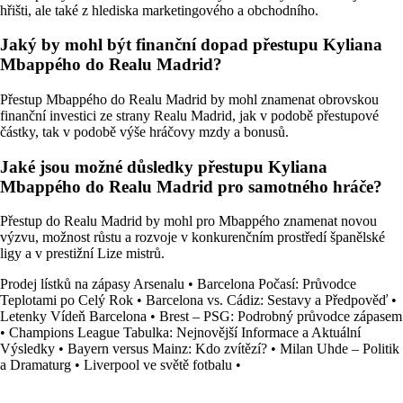
hřišti, ale také z hlediska marketingového a obchodního.
Jaký by mohl být finanční dopad přestupu Kyliana
Mbappého do Realu Madrid?
Přestup Mbappého do Realu Madrid by mohl znamenat obrovskou
finanční investici ze strany Realu Madrid, jak v podobě přestupové
částky, tak v podobě výše hráčovy mzdy a bonusů.
Jaké jsou možné důsledky přestupu Kyliana
Mbappého do Realu Madrid pro samotného hráče?
Přestup do Realu Madrid by mohl pro Mbappého znamenat novou
výzvu, možnost růstu a rozvoje v konkurenčním prostředí španělské
ligy a v prestižní Lize mistrů.
Prodej lístků na zápasy Arsenalu
•
Barcelona Počasí: Průvodce
Teplotami po Celý Rok
•
Barcelona vs. Cádiz: Sestavy a Předpověď
•
Letenky Vídeň Barcelona
•
Brest – PSG: Podrobný průvodce zápasem
•
Champions League Tabulka: Nejnovější Informace a Aktuální
Výsledky
•
Bayern versus Mainz: Kdo zvítězí?
•
Milan Uhde – Politik
a Dramaturg
•
Liverpool ve světě fotbalu
•