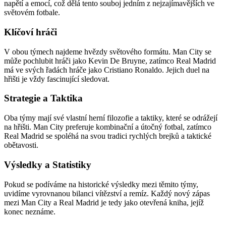
napětí a emocí, což dělá tento souboj jedním z nejzajímavějších ve
světovém fotbale.
Klíčoví hráči
V obou týmech najdeme hvězdy světového formátu. Man City se
může pochlubit hráči jako Kevin De Bruyne, zatímco Real Madrid
má ve svých řadách hráče jako Cristiano Ronaldo. Jejich duel na
hřišti je vždy fascinující sledovat.
Strategie a Taktika
Oba týmy mají své vlastní herní filozofie a taktiky, které se odrážejí
na hřišti. Man City preferuje kombinační a útočný fotbal, zatímco
Real Madrid se spoléhá na svou tradici rychlých brejků a taktické
obětavosti.
Výsledky a Statistiky
Pokud se podíváme na historické výsledky mezi těmito týmy,
uvidíme vyrovnanou bilanci vítězství a remíz. Každý nový zápas
mezi Man City a Real Madrid je tedy jako otevřená kniha, jejíž
konec neznáme.