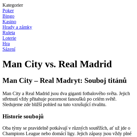
Kategorier
Poker
Bingo
Kasino
Hrady a zámky
Ruleta
Loterie
Hra
Sázení
Man City vs. Real Madrid
Man City – Real Madryt: Souboj titánů
Man City a Real Madrid jsou dva giganti fotbalového světa. Jejich
střetnutí vždy přitahuje pozornost fanoušků po celém světě.
Sledujeme zde bližší pohled na tuto vzrušující rivalitu.
Historie soubojů
Oba týmy se pravidelně potkávají v různých soutěžích, ať už jde o
Champions League nebo domácí ligy. Jejich zápasy jsou vždy plné