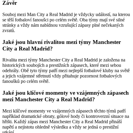
Závěr
Souboj mezi Man City a Real Madrid je vždycky událostí, na kterou
se těší fotbaloví fanoušci po celém světě. Oba týmy mají své silné
stránky a vždy nám nabídnou vzrušující zápasy plné nečekaných
zvratů.
Jaké jsou hlavní rivalitou mezi týmy Manchester
City a Real Madrid?
Rivalita mezi týmy Manchester City a Real Madrid je založena na
historických soubojích a prestižních zápasech, které mezi sebou
odehrály. Obě tyto týmy patří mezi nejlepší fotbalové kluby na světě
a jejich vzájemné střetnutí vždy přitahuje pozornost fotbalových
fanoušků po celém světě.
Jaké jsou klíčové momenty ve vzájemných zápasech
mezi Manchester City a Real Madrid?
Mezi klíčové momenty ve vzájemných zápasech těchto týmů patří
například dramatické obraty, gólové hody či kontroverzní situace na
hřišti. Každý zápas mezi Manchester City a Real Madrid přináší
napětí a nejistotu ohledně výsledku a vždy se jedná o prestižní
utkání.