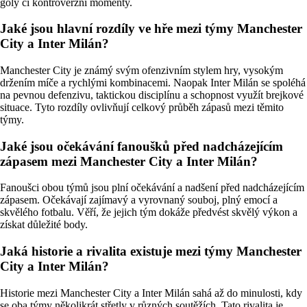
góly či kontroverzní momenty.
Jaké jsou hlavní rozdíly ve hře mezi týmy Manchester
City a Inter Milán?
Manchester City je známý svým ofenzivním stylem hry, vysokým
držením míče a rychlými kombinacemi. Naopak Inter Milán se spoléhá
na pevnou defenzivu, taktickou disciplínu a schopnost využít brejkové
situace. Tyto rozdíly ovlivňují celkový průběh zápasů mezi těmito
týmy.
Jaké jsou očekávání fanoušků před nadcházejícím
zápasem mezi Manchester City a Inter Milán?
Fanoušci obou týmů jsou plní očekávání a nadšení před nadcházejícím
zápasem. Očekávají zajímavý a vyrovnaný souboj, plný emocí a
skvělého fotbalu. Věří, že jejich tým dokáže předvést skvělý výkon a
získat důležité body.
Jaká historie a rivalita existuje mezi týmy Manchester
City a Inter Milán?
Historie mezi Manchester City a Inter Milán sahá až do minulosti, kdy
se oba týmy několikrát střetly v různých soutěžích. Tato rivalita je