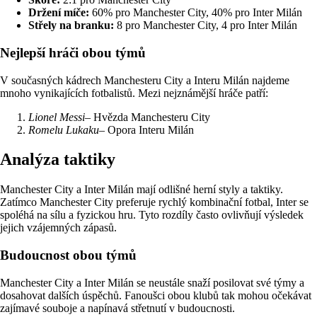
Držení míče:
60% pro Manchester City, 40% pro Inter Milán
Střely na branku:
8 pro Manchester City, 4 pro Inter Milán
Nejlepší hráči obou týmů
V současných kádrech Manchesteru City a Interu Milán najdeme
mnoho vynikajících fotbalistů. Mezi nejznámější hráče patří:
Lionel Messi
– Hvězda Manchesteru City
Romelu Lukaku
– Opora Interu Milán
Analýza taktiky
Manchester City a Inter Milán mají odlišné herní styly a taktiky.
Zatímco Manchester City preferuje rychlý kombinační fotbal, Inter se
spoléhá na sílu a fyzickou hru. Tyto rozdíly často ovlivňují výsledek
jejich vzájemných zápasů.
Budoucnost obou týmů
Manchester City a Inter Milán se neustále snaží posilovat své týmy a
dosahovat dalších úspěchů. Fanoušci obou klubů tak mohou očekávat
zajímavé souboje a napínavá střetnutí v budoucnosti.