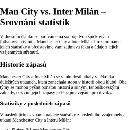
Man City vs. Inter Milán –
Srovnání statistik
V dnešním článku se podíváme na souboj dvou špičkových
fotbalových týmů – Manchester City a Inter Milán. Prozkoumáme
jejich statistiky a představíme vám zajímavá fakta a údaje z jejich
vzájemných střetnutí.
Historie zápasů
Manchester City a Inter Milán se v minulosti utkaly v několika
důležitých utkáních, která zanechala stopu v historii obou klubů. Oba
týmy se mohou pyšnit bohatou historií a silnými fanouškovskými
základy, což činí jejich zápasy ještě zajímavějšími pro diváky.
Statistiky z posledních zápasů
V následujícím seznamu najdete statistiky z posledního vzájemného
utkání Manchester City a Interu Milán:
Skóre:
2:1 pro Manchester City