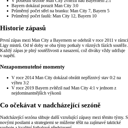
V poslední sezóně Man City zvítězil nad Bayernem 2:1
Bayern dokázal porazit Man City 3:0
Průměrný počet střel na branku: Man City 7, Bayern 5
Průměrný počet faulů: Man City 12, Bayern 10
Historie zápasů
První zápas mezi Man City a Bayernem se odehrál v roce 2011 v rámci
Ligy mistrů. Od té doby se oba týmy potkaly v různých fázích soutěže.
Každý zápas je plný soutěživosti a nasazení, což diváky vždy udržuje
v napětí.
Nezapomenutelné momenty
V roce 2014 Man City dokázal obrátit nepříznivý stav 0:2 na
výhru 3:2
V roce 2019 Bayern zvítězil nad Man City 4:1 v jednom z
nejdominantnějších výkonů
Co očekávat v nadcházející sezóně
Nadcházející sezóna slibuje další vzrušující zápasy mezi těmito týmy. S
novými posilami a strategiemi se můžeme těšit na zajímavé taktické
souboje a kvalitní fotbalové představení.