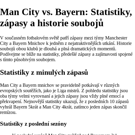
Man City vs. Bayern: Statistiky,
zápasy a historie soubojů
V současném fotbalovém světě patří zápasy mezi týmy Manchester
City a Bayern Mnichov k jedněm z nejatraktivnějších utkání. Historie
soubojů obou klubů je dlouhá a plná dramatických momentů.
Podívejme se blíže na statistiky, předešlé zápasy a zajímavosti spojené
s tímto působivým soubojem.
Statistiky z minulých zápasů
Man City a Bayern mnichov se pravidelně potkávají v různých
evropských soutěžích, jako je Liga mistrů. Z pohledu statistiky jsou
oba týmy velmi vyrovnaní a jejich zápasy jsou vždy plné emocí a
překvapení. Nejnovější statistiky ukazují, že z posledních 10 zápasů
vyhrál Bayern 5krát a Man City 4krát, zatímco jeden zápas skončil
remízou.
Statistiky z poslední sezóny