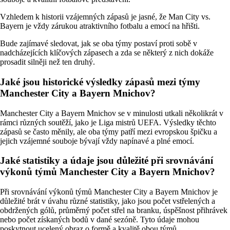
Vzhledem k historii vzájemných zápasů je jasné, že Man City vs.
Bayern je vždy zárukou atraktivního fotbalu a emocí na hřišti.
Bude zajímavé sledovat, jak se oba týmy postaví proti sobě v
nadcházejících klíčových zápasech a zda se některý z nich dokáže
prosadit silněji než ten druhý.
Jaké jsou historické výsledky zápasů mezi týmy
Manchester City a Bayern Mnichov?
Manchester City a Bayern Mnichov se v minulosti utkali několikrát v
rámci různých soutěží, jako je Liga mistrů UEFA. Výsledky těchto
zápasů se často měnily, ale oba týmy patří mezi evropskou špičku a
jejich vzájemné souboje bývají vždy napínavé a plné emocí.
Jaké statistiky a údaje jsou důležité při srovnávání
výkonů týmů Manchester City a Bayern Mnichov?
Při srovnávání výkonů týmů Manchester City a Bayern Mnichov je
důležité brát v úvahu různé statistiky, jako jsou počet vstřelených a
obdržených gólů, průměrný počet střel na branku, úspěšnost přihrávek
nebo počet získaných bodů v dané sezóně. Tyto údaje mohou
poskytnout ucelený obraz o formě a kvalitě obou týmů.