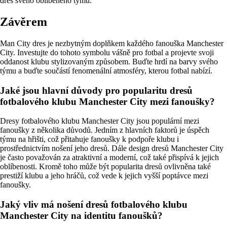
dres svého oblíbeného týmu.
Závěrem
Man City dres je nezbytným doplňkem každého fanouška Manchester
City. Investujte do tohoto symbolu vášně pro fotbal a projevte svoji
oddanost klubu stylizovaným způsobem. Buďte hrdí na barvy svého
týmu a buďte součástí fenomenální atmosféry, kterou fotbal nabízí.
Jaké jsou hlavní důvody pro popularitu dresů
fotbalového klubu Manchester City mezi fanoušky?
Dresy fotbalového klubu Manchester City jsou populární mezi
fanoušky z několika důvodů. Jedním z hlavních faktorů je úspěch
týmu na hřišti, což přitahuje fanoušky k podpoře klubu i
prostřednictvím nošení jeho dresů. Dále design dresů Manchester City
je často považován za atraktivní a moderní, což také přispívá k jejich
oblíbenosti. Kromě toho může být popularita dresů ovlivněna také
prestiží klubu a jeho hráčů, což vede k jejich vyšší poptávce mezi
fanoušky.
Jaký vliv má nošení dresů fotbalového klubu
Manchester City na identitu fanoušků?