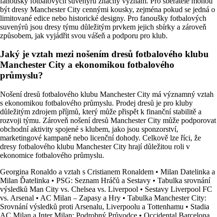
fanoušky fotbalových suvenýrů značný význam. Pro sběratele mohou
být dresy Manchester City cennými kousky, zejména pokud se jedná o
limitované edice nebo historické designy. Pro fanoušky fotbalových
suvenýrů jsou dresy týmu důležitým prvkem jejich sbírky a zároveň
způsobem, jak vyjádřit svou vášeň a podporu pro klub.
Jaký je vztah mezi nošením dresů fotbalového klubu
Manchester City a ekonomikou fotbalového
průmyslu?
Nošení dresů fotbalového klubu Manchester City má významný vztah
s ekonomikou fotbalového průmyslu. Prodej dresů je pro kluby
důležitým zdrojem příjmů, který může přispět k finanční stabilitě a
rozvoji týmu. Zároveň nošení dresů Manchester City může podporovat
obchodní aktivity spojené s klubem, jako jsou sponzorství,
marketingové kampaně nebo licenční dohody. Celkově lze říci, že
dresy fotbalového klubu Manchester City hrají důležitou roli v
ekonomice fotbalového průmyslu.
Georgina Ronaldo a vztah s Cristianem Ronaldem
•
Milan Datelinka a
Milan Ďatelinka
•
PSG: Seznam Hráčů a Sestavy
•
Tabulka srovnání
výsledků Man City vs. Chelsea vs. Liverpool
•
Sestavy Liverpool FC
vs. Arsenal
•
AC Milan – Zapasy a Hry
•
Tabulka Manchester City:
Srovnání výsledků proti Arsenalu, Liverpoolu a Tottenhamu
•
Stadia
AC Milan a Inter Milan: Podrobný Průvodce
•
Occidental Barcelona