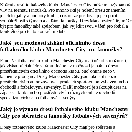
Nošení dresů fotbalového klubu Manchester City může mít významný
vliv na identitu fanoušků. Pro mnoho lidí je nošení dresu znamením
jejich loajality a podpory klubu, což může posilovat jejich pocit
sounáležitosti s týmem a dalšími fanoušky. Dres Manchester City může
být pro fanoušky také způsobem, jak vyjádřit svou vášeň pro fotbal a
konkrétně pro tento konkrétní klub.
Jaké jsou možnosti získání oficiálního dresu
fotbalového klubu Manchester City pro fanoušky?
Fanoušci fotbalového klubu Manchester City mají několik možností,
jak získat oficiální dres týmu. Jednou z možností je nákup dresu
prostřednictvím oficiálního obchodu klubu, buď online nebo v
kamenné prodejně. Dresy Manchester City jsou také k dispozici
prostřednictvím autorizovaných prodejců sportovního vybavení nebo
obchodů s fotbalovými suvenýry. Další možností je zakoupit dres na
zápasech klubu nebo prostřednictvím různých online obchodů
specializujících se na fotbalové suvenýry.
Jaký je význam dresů fotbalového klubu Manchester
City pro sběratele a fanoušky fotbalových suvenýrů?
Dresy fotbalového klubu Manchester City mají pro sběratele a