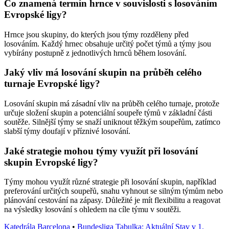
Co znamená termín hrnce v souvislosti s losováním
Evropské ligy?
Hrnce jsou skupiny, do kterých jsou týmy rozděleny před
losováním. Každý hrnec obsahuje určitý počet týmů a týmy jsou
vybírány postupně z jednotlivých hrnců během losování.
Jaký vliv má losování skupin na průběh celého
turnaje Evropské ligy?
Losování skupin má zásadní vliv na průběh celého turnaje, protože
určuje složení skupin a potenciální soupeře týmů v základní části
soutěže. Silnější týmy se snaží uniknout těžkým soupeřům, zatímco
slabší týmy doufají v příznivé losování.
Jaké strategie mohou týmy využít při losování
skupin Evropské ligy?
Týmy mohou využít různé strategie při losování skupin, například
preferování určitých soupeřů, snahu vyhnout se silným týmům nebo
plánování cestování na zápasy. Důležité je mít flexibilitu a reagovat
na výsledky losování s ohledem na cíle týmu v soutěži.
Katedrála Barcelona
•
Bundesliga Tabulka: Aktuální Stav v 1.