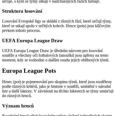
určuje, s kým se týmy utkají v nadcházejících fázích turnaje.
Struktura losování
Losování Evropské ligy se skládá z různých fází, které určují týmy,
které se utkají spolu v určitých kolech. Hrnce (pots) jsou klíčovým
prvkem tohoto procesu.
UEFA Europa League Draw
UEFA Europa League Draw je úředním názvem pro losování
soutěže a všechny oči fotbalových fanoušků jsou upřeny na tento
moment, kdy se rozhodne o dalším osudu jejich oblíbených týmů.
Europa League Pots
Hrnec (pot) je pojmenování pro skupinu týmů, které jsou rozděleny
podle různých kritérií, jako je historie v soutěži, umístění v národní
lize a další faktory. V závislosti na těchto faktorech se týmy umisťují
do různých hrnců.
Význam hrnců
Rozebrání hrnců před losováním určuje složení jednotlivých skupin