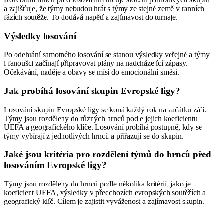
a zajišťuje, že týmy nebudou hrát s týmy ze stejné země v ranních
fázích soutěže. To dodává napětí a zajímavost do turnaje.
Výsledky losování
Po odehrání samotného losování se stanou výsledky veřejné a týmy
i fanoušci začínají připravovat plány na nadcházející zápasy.
Očekávání, naděje a obavy se mísí do emocionální směsi.
Jak probíhá losování skupin Evropské ligy?
Losování skupin Evropské ligy se koná každý rok na začátku září.
Týmy jsou rozděleny do různých hrnců podle jejich koeficientu
UEFA a geografického klíče. Losování probíhá postupně, kdy se
týmy vybírají z jednotlivých hrnců a přiřazují se do skupin.
Jaké jsou kritéria pro rozdělení týmů do hrnců před
losováním Evropské ligy?
Týmy jsou rozděleny do hrnců podle několika kritérií, jako je
koeficient UEFA, výsledky v předchozích evropských soutěžích a
geografický klíč. Cílem je zajistit vyváženost a zajímavost skupin.