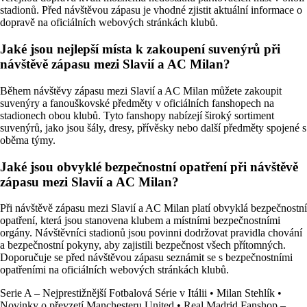
stadionů. Před návštěvou zápasu je vhodné zjistit aktuální informace o
dopravě na oficiálních webových stránkách klubů.
Jaké jsou nejlepší místa k zakoupení suvenýrů při
návštěvě zápasu mezi Slavií a AC Milan?
Během návštěvy zápasu mezi Slavií a AC Milan můžete zakoupit
suvenýry a fanouškovské předměty v oficiálních fanshopech na
stadionech obou klubů. Tyto fanshopy nabízejí široký sortiment
suvenýrů, jako jsou šály, dresy, přívěsky nebo další předměty spojené s
oběma týmy.
Jaké jsou obvyklé bezpečnostní opatření při návštěvě
zápasu mezi Slavií a AC Milan?
Při návštěvě zápasu mezi Slavií a AC Milan platí obvyklá bezpečnostní
opatření, která jsou stanovena klubem a místními bezpečnostními
orgány. Návštěvníci stadionů jsou povinni dodržovat pravidla chování
a bezpečnostní pokyny, aby zajistili bezpečnost všech přítomných.
Doporučuje se před návštěvou zápasu seznámit se s bezpečnostními
opatřeními na oficiálních webových stránkách klubů.
Serie A – Nejprestižnější Fotbalová Série v Itálii
•
Milan Stehlík
•
Novinky o převzetí Manchesteru United
•
Real Madrid Fanshop –