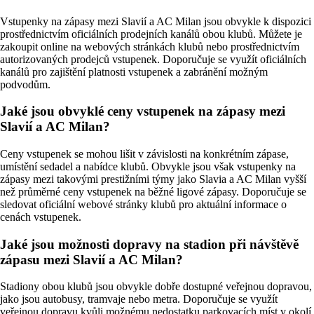
Vstupenky na zápasy mezi Slavií a AC Milan jsou obvykle k dispozici
prostřednictvím oficiálních prodejních kanálů obou klubů. Můžete je
zakoupit online na webových stránkách klubů nebo prostřednictvím
autorizovaných prodejců vstupenek. Doporučuje se využít oficiálních
kanálů pro zajištění platnosti vstupenek a zabránění možným
podvodům.
Jaké jsou obvyklé ceny vstupenek na zápasy mezi
Slavií a AC Milan?
Ceny vstupenek se mohou lišit v závislosti na konkrétním zápase,
umístění sedadel a nabídce klubů. Obvykle jsou však vstupenky na
zápasy mezi takovými prestižními týmy jako Slavia a AC Milan vyšší
než průměrné ceny vstupenek na běžné ligové zápasy. Doporučuje se
sledovat oficiální webové stránky klubů pro aktuální informace o
cenách vstupenek.
Jaké jsou možnosti dopravy na stadion při návštěvě
zápasu mezi Slavií a AC Milan?
Stadiony obou klubů jsou obvykle dobře dostupné veřejnou dopravou,
jako jsou autobusy, tramvaje nebo metra. Doporučuje se využít
veřejnou dopravu kvůli možnému nedostatku parkovacích míst v okolí