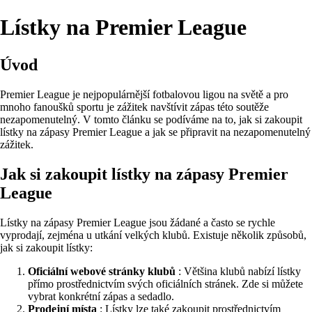
Lístky na Premier League
Úvod
Premier League je nejpopulárnější fotbalovou ligou na světě a pro
mnoho fanoušků sportu je zážitek navštívit zápas této soutěže
nezapomenutelný. V tomto článku se podíváme na to, jak si zakoupit
lístky na zápasy Premier League a jak se připravit na nezapomenutelný
zážitek.
Jak si zakoupit lístky na zápasy Premier
League
Lístky na zápasy Premier League jsou žádané a často se rychle
vyprodají, zejména u utkání velkých klubů. Existuje několik způsobů,
jak si zakoupit lístky:
Oficiální webové stránky klubů
: Většina klubů nabízí lístky
přímo prostřednictvím svých oficiálních stránek. Zde si můžete
vybrat konkrétní zápas a sedadlo.
Prodejní místa
: Lístky lze také zakoupit prostřednictvím