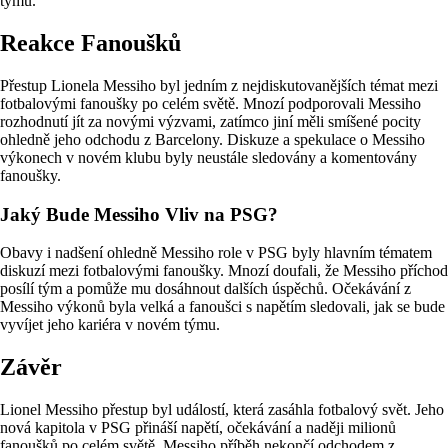
týmu.
Reakce Fanoušků
Přestup Lionela Messiho byl jedním z nejdiskutovanějších témat mezi
fotbalovými fanoušky po celém světě. Mnozí podporovali Messiho
rozhodnutí jít za novými výzvami, zatímco jiní měli smíšené pocity
ohledně jeho odchodu z Barcelony. Diskuze a spekulace o Messiho
výkonech v novém klubu byly neustále sledovány a komentovány
fanoušky.
Jaký Bude Messiho Vliv na PSG?
Obavy i nadšení ohledně Messiho role v PSG byly hlavním tématem
diskuzí mezi fotbalovými fanoušky. Mnozí doufali, že Messiho příchod
posílí tým a pomůže mu dosáhnout dalších úspěchů. Očekávání z
Messiho výkonů byla velká a fanoušci s napětím sledovali, jak se bude
vyvíjet jeho kariéra v novém týmu.
Závěr
Lionel Messiho přestup byl událostí, která zasáhla fotbalový svět. Jeho
nová kapitola v PSG přináší napětí, očekávání a naději milionů
fanoušků po celém světě. Messiho příběh nekončí odchodem z