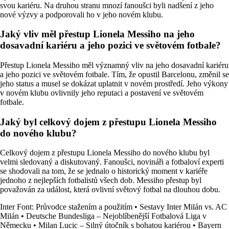
svou kariéru. Na druhou stranu mnozí fanoušci byli nadšení z jeho
nové výzvy a podporovali ho v jeho novém klubu.
Jaký vliv měl přestup Lionela Messiho na jeho
dosavadní kariéru a jeho pozici ve světovém fotbale?
Přestup Lionela Messiho měl významný vliv na jeho dosavadní kariéru
a jeho pozici ve světovém fotbale. Tím, že opustil Barcelonu, změnil se
jeho status a musel se dokázat uplatnit v novém prostředí. Jeho výkony
v novém klubu ovlivnily jeho reputaci a postavení ve světovém
fotbale.
Jaký byl celkový dojem z přestupu Lionela Messiho
do nového klubu?
Celkový dojem z přestupu Lionela Messiho do nového klubu byl
velmi sledovaný a diskutovaný. Fanoušci, novináři a fotbaloví experti
se shodovali na tom, že se jednalo o historický moment v kariéře
jednoho z nejlepších fotbalistů všech dob. Messiho přestup byl
považován za událost, která ovlivní světový fotbal na dlouhou dobu.
Inter Font: Průvodce stažením a použitím
•
Sestavy Inter Milán vs. AC
Milán
•
Deutsche Bundesliga – Nejoblíbenější Fotbalová Liga v
Německu
•
Milan Lucic – Silný útočník s bohatou kariérou
•
Bayern