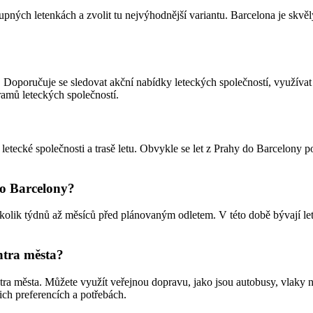
tupných letenkách a zvolit tu nejvýhodnější variantu. Barcelona je skvě
y. Doporučuje se sledovat akční nabídky leteckých společností, využíva
amů leteckých společností.
ní letecké společnosti a trasě letu. Obvykle se let z Prahy do Barcelon
do Barcelony?
kolik týdnů až měsíců před plánovaným odletem. V této době bývají let
ntra města?
ntra města. Můžete využít veřejnou dopravu, jako jsou autobusy, vlaky 
šich preferencích a potřebách.