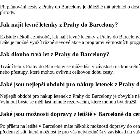
Při plánování cesty z Prahy do Barcelony je důležité mít přehled o dos
přírody.
Jak najít levné letenky z Prahy do Barcelony?
Existuje několik způsobů, jak najít levné letenky z Prahy do Barcelon
Dále je možné využít různé slevové akce a programy věrnostních progr
Jak dlouho trvá let z Prahy do Barcelony?
Trvání letu z Prahy do Barcelony se může lišit v závislosti na konkrét
nebo přestupy, které mohou ovlivnit celkovou dobu cesty.
Jaké jsou nejlepší období pro nákup letenek z Prahy 
Nejlepší období pro nákup letenek z Prahy do Barcelony je obvykle ně
Vyhnout byste se měli last minute rezervacím, které mohou být dražší.
Jaké jsou možnosti dopravy z letiště v Barceloně do ce
Po příletu na letiště v Barceloně máte několik možností dopravy do ce
předem zjistit, která možnost je pro vás nejvhodnější v závislosti na va