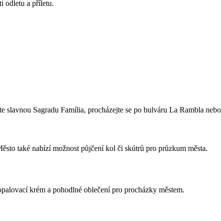
i odletu a příletu.
vte slavnou Sagradu Família, procházejte se po bulváru La Rambla nebo 
Město také nabízí možnost půjčení kol či skútrů pro průzkum města.
, opalovací krém a pohodlné oblečení pro procházky městem.