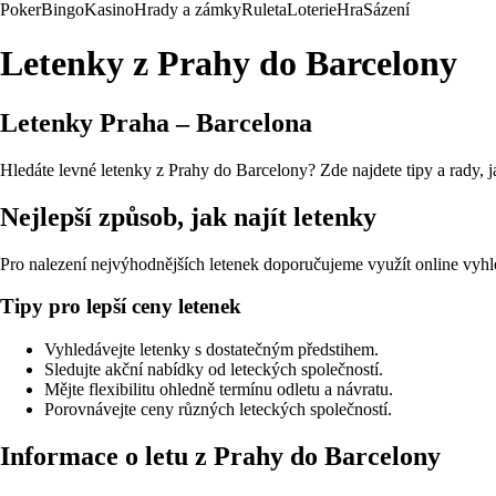
Poker
Bingo
Kasino
Hrady a zámky
Ruleta
Loterie
Hra
Sázení
Letenky z Prahy do Barcelony
Letenky Praha – Barcelona
Hledáte levné letenky z Prahy do Barcelony? Zde najdete tipy a rady, j
Nejlepší způsob, jak najít letenky
Pro nalezení nejvýhodnějších letenek doporučujeme využít online vyhle
Tipy pro lepší ceny letenek
Vyhledávejte letenky s dostatečným předstihem.
Sledujte akční nabídky od leteckých společností.
Mějte flexibilitu ohledně termínu odletu a návratu.
Porovnávejte ceny různých leteckých společností.
Informace o letu z Prahy do Barcelony