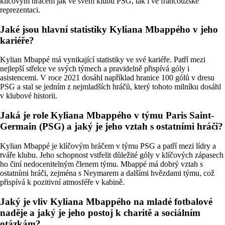
klíčovým hráčem jak ve svém klubu PSG, tak i ve francouzské
reprezentaci.
Jaké jsou hlavní statistiky Kyliana Mbappého v jeho
kariéře?
Kylian Mbappé má vynikající statistiky ve své kariéře. Patří mezi
nejlepší střelce ve svých týmech a pravidelně přispívá góly i
asistencemi. V roce 2021 dosáhl například hranice 100 gólů v dresu
PSG a stal se jedním z nejmladších hráčů, který tohoto milníku dosáhl
v klubové historii.
Jaká je role Kyliana Mbappého v týmu Paris Saint-
Germain (PSG) a jaký je jeho vztah s ostatními hráči?
Kylian Mbappé je klíčovým hráčem v týmu PSG a patří mezi lídry a
tváře klubu. Jeho schopnost vstřelit důležité góly v klíčových zápasech
ho činí nedocenitelným členem týmu. Mbappé má dobrý vztah s
ostatními hráči, zejména s Neymarem a dalšími hvězdami týmu, což
přispívá k pozitivní atmosféře v kabině.
Jaký je vliv Kyliana Mbappého na mladé fotbalové
naděje a jaký je jeho postoj k charitě a sociálním
otázkám?