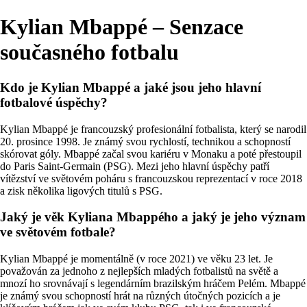
Kylian Mbappé – Senzace
současného fotbalu
Kdo je Kylian Mbappé a jaké jsou jeho hlavní
fotbalové úspěchy?
Kylian Mbappé je francouzský profesionální fotbalista, který se narodil
20. prosince 1998. Je známý svou rychlostí, technikou a schopností
skórovat góly. Mbappé začal svou kariéru v Monaku a poté přestoupil
do Paris Saint-Germain (PSG). Mezi jeho hlavní úspěchy patří
vítězství ve světovém poháru s francouzskou reprezentací v roce 2018
a zisk několika ligových titulů s PSG.
Jaký je věk Kyliana Mbappého a jaký je jeho význam
ve světovém fotbale?
Kylian Mbappé je momentálně (v roce 2021) ve věku 23 let. Je
považován za jednoho z nejlepších mladých fotbalistů na světě a
mnozí ho srovnávají s legendárním brazilským hráčem Pelém. Mbappé
je známý svou schopností hrát na různých útočných pozicích a je