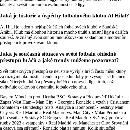
talenty a zvýšit konkurenceschopnost celé ligy.
Jaká je historie a úspěchy fotbalového klubu Al Hilal?
Al Hilal je jeden z nejúspěšnějších fotbalových klubů v Saúdské
Arábii. Klub má dlouhou historii a mnoho titulů z místní ligy a dalších
soutěží. Je známý svou silnou fanouškovskou základnou a moderním
přístupem k provozování klubu.
Jaká je současná situace ve světě fotbalu ohledně
přestupů hráčů a jaké trendy můžeme pozorovat?
Svět fotbalových přestupů se neustále vyvíjí a hráči často mění kluby
za různými okolností. Trendem poslední doby je zvyšující se finanční
síla některých klubů a přesuny hráčů do nových lig a trhů, což
ovlivňuje celkovou dynamiku fotbalového trhu.
Bayern München proti Hertha BSC: Sestavy a Předpověď Utkání
•
Zápas West Ham – Man City
•
Georgina Ronaldo a vztah s Cristianem
Ronaldem
•
Bundesliga Stats: Analýza a Hodnocení
•
Sestavy Man
City vs. Real Madrid a Real Madrid vs. Man City
•
Milan Peroutka a
jeho svatba
•
Sestavy SC Braga vs. Real Madrid
•
Světový pohár v
rugby 2023 a vstupenky
•
Real Madrid vs. Manchester City: Srovnání
a časová osa střetnutí
•
Ronaldo plat za minutu: Kolik skutečně