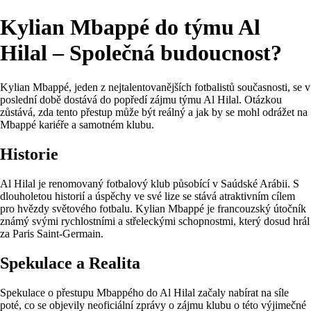
Kylian Mbappé do týmu Al
Hilal – Společná budoucnost?
Kylian Mbappé, jeden z nejtalentovanějších fotbalistů současnosti, se v
poslední době dostává do popředí zájmu týmu Al Hilal. Otázkou
zůstává, zda tento přestup může být reálný a jak by se mohl odrážet na
Mbappé kariéře a samotném klubu.
Historie
Al Hilal je renomovaný fotbalový klub působící v Saúdské Arábii. S
dlouholetou historií a úspěchy ve své lize se stává atraktivním cílem
pro hvězdy světového fotbalu. Kylian Mbappé je francouzský útočník
známý svými rychlostními a střeleckými schopnostmi, který dosud hrál
za Paris Saint-Germain.
Spekulace a Realita
Spekulace o přestupu Mbappého do Al Hilal začaly nabírat na síle
poté, co se objevily neoficiální zprávy o zájmu klubu o této výjimečné