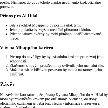
posilu. Nicméně, do doby tohoto článku nebyl tento krok oficiálně
potvrzen.
Přínos pro Al Hilal
Síla a rychlost Mbappého by posílila útok týmu.
Jeho popularita by zvýšila mediální přítomnost klubu.
Příchod takové hvězdy by mohl přitáhnout další talentované
hráče.
Vliv na Mbappého kariéru
Přestup do nové ligy by byl zásadním krokem pro rozvoj jeho
schopností.
Zkušenost s novým prostředím by ovlivnila jeho mentální sílu.
Možnost stát se klíčovou postavou by mohla nastartovat jeho
další růst.
Závěr
Na závěr lze konstatovat, že přestup Kyliana Mbappého do Al Hilal by
mohl být revolučním krokem pro obě strany. Nicméně, do doby
oficiálního oznámení je třeba brát všechny informace s rezervou a
sledovat vývoj událostí.