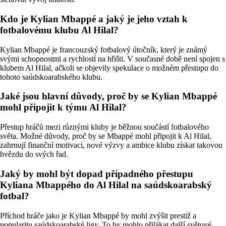
Kdo je Kylian Mbappé a jaký je jeho vztah k
fotbalovému klubu Al Hilal?
Kylian Mbappé je francouzský fotbalový útočník, který je známý
svými schopnostmi a rychlostí na hřišti. V současné době není spojen s
klubem Al Hilal, ačkoli se objevily spekulace o možném přestupu do
tohoto saúdskoarabského klubu.
Jaké jsou hlavní důvody, proč by se Kylian Mbappé
mohl připojit k týmu Al Hilal?
Přestup hráčů mezi různými kluby je běžnou součástí fotbalového
světa. Možné důvody, proč by se Mbappé mohl připojit k Al Hilal,
zahrnují finanční motivaci, nové výzvy a ambice klubu získat takovou
hvězdu do svých řad.
Jaký by mohl být dopad případného přestupu
Kyliana Mbappého do Al Hilal na saúdskoarabský
fotbal?
Příchod hráče jako je Kylian Mbappé by mohl zvýšit prestiž a
popularitu saúdskoarabské ligy. To by mohlo přilákat další světové