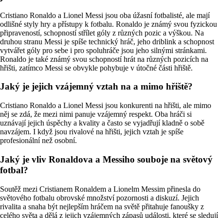
Cristiano Ronaldo a Lionel Messi jsou oba úžasní fotbalisté, ale mají
odlišné styly hry a přístupy k fotbalu. Ronaldo je známý svou fyzickou
připraveností, schopností střílet góly z různých pozic a výškou. Na
druhou stranu Messi je spíše technický hráč, jeho driblink a schopnost
vytvářet góly pro sebe i pro spoluhráče jsou jeho silnými stránkami.
Ronaldo je také známý svou schopností hrát na různých pozicích na
hřišti, zatímco Messi se obvykle pohybuje v útočné části hřiště.
Jaký je jejich vzájemný vztah na a mimo hřiště?
Cristiano Ronaldo a Lionel Messi jsou konkurenti na hřišti, ale mimo
něj se zdá, že mezi nimi panuje vzájemný respekt. Oba hráči si
uznávají jejich úspěchy a kvality a často se vyjadřují kladně o sobě
navzájem. I když jsou rivalové na hřišti, jejich vztah je spíše
profesionální než osobní.
Jaký je vliv Ronaldova a Messiho souboje na světový
fotbal?
Soutěž mezi Cristianem Ronaldem a Lionelm Messim přinesla do
světového fotbalu obrovské množství pozornosti a diskuzí. Jejich
rivalita a snaha být nejlepším hráčem na světě přitahuje fanoušky z
celého světa a dělá z jejich vzájemných zápasů události, které se sledují