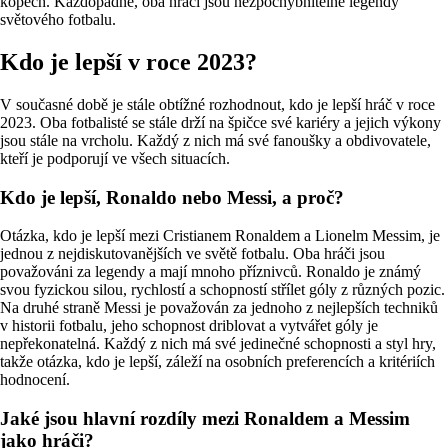
kopech. Každopádně, oba hráči jsou nezpochybnitelně legendy
světového fotbalu.
Kdo je lepší v roce 2023?
V současné době je stále obtížné rozhodnout, kdo je lepší hráč v roce
2023. Oba fotbalisté se stále drží na špičce své kariéry a jejich výkony
jsou stále na vrcholu. Každý z nich má své fanoušky a obdivovatele,
kteří je podporují ve všech situacích.
Kdo je lepší, Ronaldo nebo Messi, a proč?
Otázka, kdo je lepší mezi Cristianem Ronaldem a Lionelm Messim, je
jednou z nejdiskutovanějších ve světě fotbalu. Oba hráči jsou
považováni za legendy a mají mnoho příznivců. Ronaldo je známý
svou fyzickou silou, rychlostí a schopností střílet góly z různých pozic.
Na druhé straně Messi je považován za jednoho z nejlepších techniků
v historii fotbalu, jeho schopnost driblovat a vytvářet góly je
nepřekonatelná. Každý z nich má své jedinečné schopnosti a styl hry,
takže otázka, kdo je lepší, záleží na osobních preferencích a kritériích
hodnocení.
Jaké jsou hlavní rozdíly mezi Ronaldem a Messim
jako hráči?