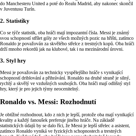
do Manchesteru United a poté do Realu Madrid, aby nakonec skončil
v Juventusu Turín.
2. Statistiky
Co se týče statistik, oba hráči mají impozantní čísla. Messi je známý
svou schopností střílet góly ze všech možných pozic na hřišti, zatímco
Ronaldo je považován za skvělého střelce z trestných kopů. Oba hráči
drží mnoho rekordů jak na klubové, tak i na mezinárodní úrovni.
3. Styl hry
Messi je považován za technicky vyspělejšího hráče s vynikající
schopností driblování a přihrávání. Ronaldo na druhé straně je silný,
rychlý a skvělý ve vzdušných soubojích. Oba hráči mají odlišný styl
hry, který je pro jejich týmy neocenitelný.
Ronaldo vs. Messi: Rozhodnutí
Je obtížné rozhodnout, kdo z nich je lepší, protože oba mají vynikající
kvality a každý fanoušek preferuje jiného hráče. Na základě
statistických údajů by se dalo říci, že Messi je lepší střelec a asistent,
zatímco Ronaldo vyniká ve fyzických schopnostech a trestných