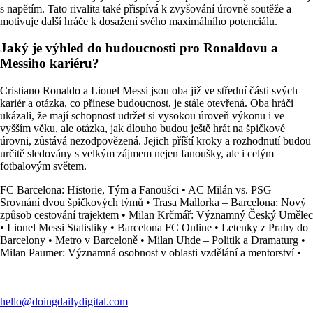
s napětím. Tato rivalita také přispívá k zvyšování úrovně soutěže a
motivuje další hráče k dosažení svého maximálního potenciálu.
Jaký je výhled do budoucnosti pro Ronaldovu a
Messiho kariéru?
Cristiano Ronaldo a Lionel Messi jsou oba již ve střední části svých
kariér a otázka, co přinese budoucnost, je stále otevřená. Oba hráči
ukázali, že mají schopnost udržet si vysokou úroveň výkonu i ve
vyšším věku, ale otázka, jak dlouho budou ještě hrát na špičkové
úrovni, zůstává nezodpovězená. Jejich příští kroky a rozhodnutí budou
určitě sledovány s velkým zájmem nejen fanoušky, ale i celým
fotbalovým světem.
FC Barcelona: Historie, Tým a Fanoušci
•
AC Milán vs. PSG –
Srovnání dvou špičkových týmů
•
Trasa Mallorka – Barcelona: Nový
způsob cestování trajektem
•
Milan Krčmář: Významný Český Umělec
•
Lionel Messi Statistiky
•
Barcelona FC Online
•
Letenky z Prahy do
Barcelony
•
Metro v Barceloně
•
Milan Uhde – Politik a Dramaturg
•
Milan Paumer: Významná osobnost v oblasti vzdělání a mentorství
•
hello@doingdailydigital.com