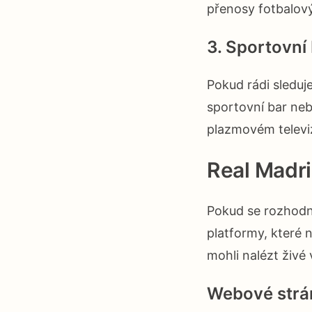
přenosy fotbalový
3. Sportovní
Pokud rádi sleduj
sportovní bar ne
plazmovém televiz
Real Madri
Pokud se rozhodn
platformy, které n
mohli nalézt živé v
Webové strá