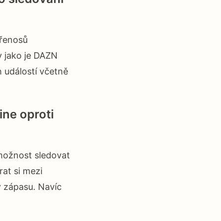
přenosů
y jako je DAZN
h událostí včetně
ine oproti
 možnost sledovat
at si mezi
 zápasu. Navíc