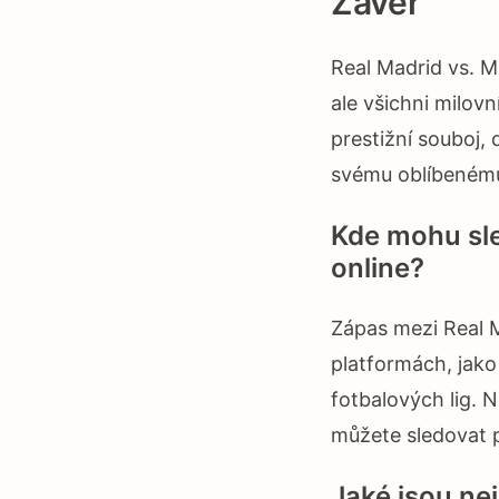
Závěr
Real Madrid vs. M
ale všichni milov
prestižní souboj, 
svému oblíbenému
Kde mohu sle
online?
Zápas mezi Real 
platformách, jako
fotbalových lig. N
můžete sledovat p
Jaké jsou ne