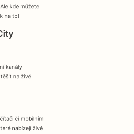
 Ale kde můžete
k na to!
City
ní kanály
těšit na živé
čítači či mobilním
teré nabízejí živé