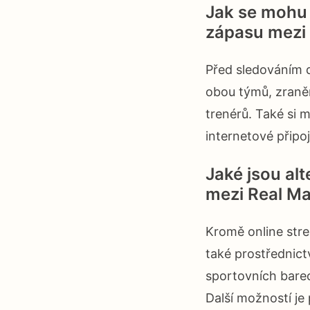
Jak se mohu 
zápasu mezi 
Před sledováním d
obou týmů, zraněn
trenérů. Také si m
internetové připo
Jaké jsou al
mezi Real Ma
Kromě online str
také prostřednict
sportovních barec
Další možností je