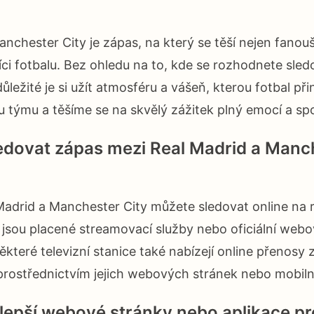
anchester City je zápas, na který se těší nejen fanou
níci fotbalu. Bez ohledu na to, kde se rozhodnete sled
důležité je si užít atmosféru a vášeň, kterou fotbal př
 týmu a těšíme se na skvělý zážitek plný emocí a sp
dovat zápas mezi Real Madrid a Manch
Madrid a Manchester City můžete sledovat online na
 jsou placené streamovací služby nebo oficiální web
ěkteré televizní stanice také nabízejí online přenosy 
rostřednictvím jejich webových stránek nebo mobilní
jlepší webové stránky nebo aplikace pr