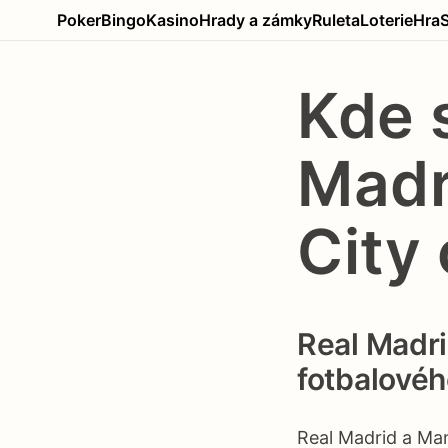
Poker
Bingo
Kasino
Hrady a zámky
Ruleta
Loterie
Hra
Kde 
Madr
City 
Real Madri
fotbalovéh
Real Madrid a Man