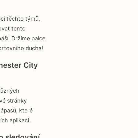
šci těchto týmů,
ovat tento
ináší. Držíme palce
ortovního ducha!
ester City
 různých
ové stránky
zápasů, které
ch aplikací.
o sledování