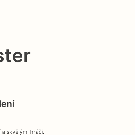
ster
lení
 a skvělými hráči.