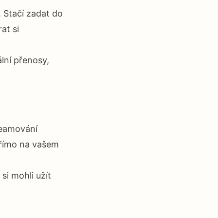
. Stačí zadat do
at si
lní přenosy,
treamování
 přímo na vašem
si mohli užít