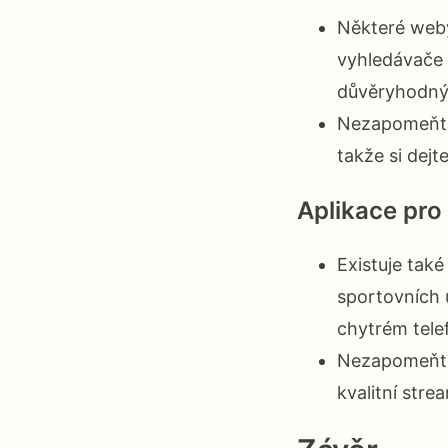
Některé weby 
vyhledávače 
důvěryhodný 
Nezapomeňte 
takže si dej
Aplikace pro
Existuje také
sportovních u
chytrém tele
Nezapomeňte m
kvalitní stre