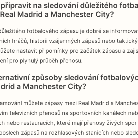
připravit na sledování důležitého fotb
Real Madrid a Manchester City?
ůležitého fotbalového zápasu je dobré se informovat
ích hráčů, historii vzájemných zápasů nebo taktick
ůžete nastavit připomínky pro začátek zápasu a zajisti
jení pro plynulý průběh přenosu.
ternativní způsoby sledování fotbalov
drid a Manchester City?
eamování můžete zápasy mezi Real Madrid a Manchest
vím televizních přenosů na sportovních kanálech neb
h nebo restauracích, které mají přenosy živých sport
 poslech zápasů na rozhlasových stanicích nebo sled