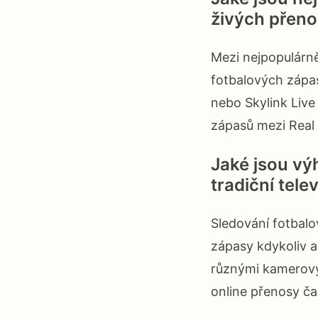
živých přeno
Mezi nejpopulárně
fotbalových zápas
nebo Skylink Live
zápasů mezi Real
Jaké jsou vý
tradiční tele
Sledování fotbalo
zápasy kdykoliv a
různými kamerový
online přenosy ča