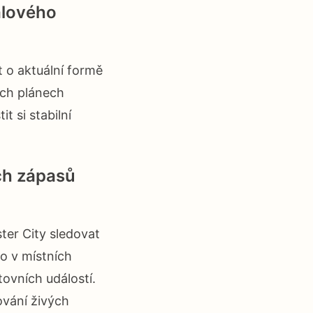
alového
 o aktuální formě
ých plánech
t si stabilní
ých zápasů
er City sledovat
o v místních
ovních událostí.
ování živých