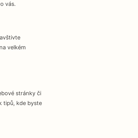
o vás.
avštivte
 na velkém
bové stránky či
k tipů, kde byste