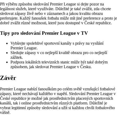
Při výběru způsobu sledování Premier League si dejte pozor na
legálnost služeb, které využíváte. Důležité je také zvážit, zda chcete
sledovat zápasy živě nebo v záznamech a jakou kvalitu obrazu
preferujete. Každý fanoušek fotbalu může mít jiné preference a proto je
dobré zvážit různé možnosti, které jsou dostupné v České republice.
Tipy pro sledování Premier League v TV
Vybírejte spolehlivé sportovní kanály s právy na vysílání
Premier League.
Sledujte zápasy v co nejlepší kvalitě obrazu pro co nejlepší
zážitek.
Podpora lokálních televizních stanic může být také dobrým
způsobem, jak sledovat Premier League v Česku.
Závěr
Premier League nabízí fanouškům po celém světě vzrušující fotbalové
zápasy, které nechávají každého v napětí. Sledování Premier League v
České republice je možné jak prostřednictvím placených sportovních
kanálů, tak i online prostřednictvím různých platform. Důležité je
vybrat legitimní způsoby sledování a užít si každou chvíli fotbalového
vášně.