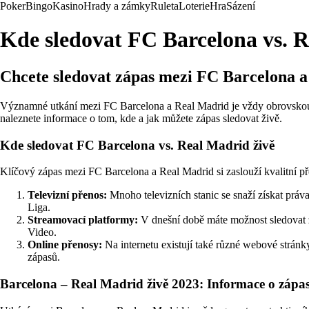
Poker
Bingo
Kasino
Hrady a zámky
Ruleta
Loterie
Hra
Sázení
Kde sledovat FC Barcelona vs. 
Chcete sledovat zápas mezi FC Barcelona a
Významné utkání mezi FC Barcelona a Real Madrid je vždy obrovskou ud
naleznete informace o tom, kde a jak můžete zápas sledovat živě.
Kde sledovat FC Barcelona vs. Real Madrid živě
Klíčový zápas mezi FC Barcelona a Real Madrid si zaslouží kvalitní pře
Televizní přenos:
Mnoho televizních stanic se snaží získat práva
Liga.
Streamovací platformy:
V dnešní době máte možnost sledovat 
Video.
Online přenosy:
Na internetu existují také různé webové stránky
zápasů.
Barcelona – Real Madrid živě 2023: Informace o zápa