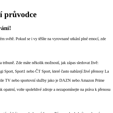
ní průvodce
vání!
m světě. Pokud se i vy těšíte na vyrovnané utkání plné emocí, zde
a tribuně. Zde máte několik možností, jak zápas sledovat živě:
igi Sport, Sport1 nebo ČT Sport, které často nabízejí živé přenosy La
obile TV nebo sportovní služby jako je DAZN nebo Amazon Prime
ak opatrní, volte spolehlivé zdroje a nezapomínejte na práva k přenosu