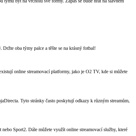
u týmů být na vrcholu své formy. Zápas se bude hrát na slavném
Držte oba týmy palce a těšte se na krásný fotbal!
istují online streamovací platformy, jako je O2 TV, kde si můžete
aDirecta. Tyto stránky často poskytují odkazy k různým streamům,
 nebo Sport2. Dále můžete využít online streamovací služby, které