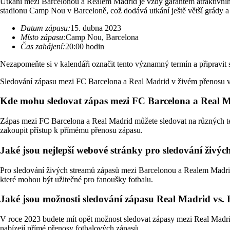
Utkání mezi Barcelonou a Realem Madrid je vždy garantem atraktivního
stadionu Camp Nou v Barceloně, což dodává utkání ještě větší grády a
Datum zápasu:
15. dubna 2023
Místo zápasu:
Camp Nou, Barcelona
Čas zahájení:
20:00 hodin
Nezapomeňte si v kalendáři označit tento významný termín a připravit
Sledování zápasu mezi FC Barcelona a Real Madrid v živém přenosu vám 
Kde mohu sledovat zápas mezi FC Barcelona a Real 
Zápas mezi FC Barcelona a Real Madrid můžete sledovat na různých tele
zakoupit přístup k přímému přenosu zápasu.
Jaké jsou nejlepší webové stránky pro sledování živý
Pro sledování živých streamů zápasů mezi Barcelonou a Realem Madrid
které mohou být užitečné pro fanoušky fotbalu.
Jaké jsou možnosti sledování zápasu Real Madrid vs.
V roce 2023 budete mít opět možnost sledovat zápasy mezi Real Madrid 
nabízejí přímé přenosy fotbalových zápasů.