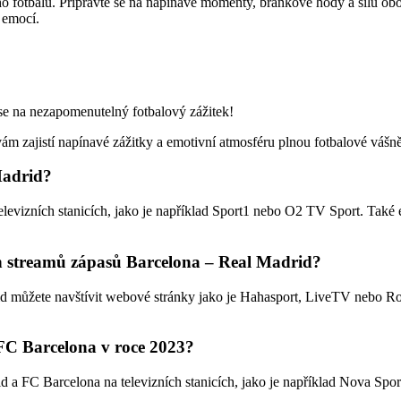
 fotbalu. Připravte se na napínavé momenty, brankové hody a sílu obo
 emocí.
 se na nezapomenutelný fotbalový zážitek!
zajistí napínavé zážitky a emotivní atmosféru plnou fotbalové vášně. 
Madrid?
vizních stanicích, jako je například Sport1 nebo O2 TV Sport. Také ex
ch streamů zápasů Barcelona – Real Madrid?
 můžete navštívit webové stránky jako je Hahasport, LiveTV nebo Roj
 FC Barcelona v roce 2023?
a FC Barcelona na televizních stanicích, jako je například Nova Sport