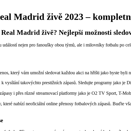
Real Madrid živě 2023 – komplet
 Real Madrid živě? Nejlepší možnosti sledo
álostí nejen pro fanoušky obou týmů, ale i milovníky fotbalu po celé
nos, který vám umožní sledovat každou akci na hřišti jako byste byli n
 k vysílání takovýchto prestižních zápasů. Sledujte programy jako je D
zápasy i přes různé streamovací platformy jako je O2 TV Sport, T-M
, které nabízí neoficiální online přenosy fotbalových zápasů. Buďte vš
se