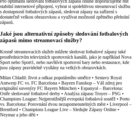
Pro optimální sledování fotbalových zápasů online doporučujeme mít
stabilní internetové připojení, vybrat si spolehlivou streamovací službu
s dostupností fotbalových zápasů, sledovat zápasy na zařízení s
dostatečně velkou obrazovkou a využívat možností zpětného přehrání
zápasů.
Jaké jsou alternativní způsoby sledování fotbalových
zápasů mimo streamovací služby?
Kromě streamovacích služeb můžete sledovat fotbalové zápasy také
prostřednictvím televizních sportovních kanálů, jako je například Nova
Sport nebo Sport1, nebo navštívit sportovní bary nebo restaurace, kde
jsou zápasy pravidelně vysílány na velkých obrazovkách.
Milan Chladil: život a odkaz populárního umělce
•
Sestavy Royal
Antwerp FC vs. FC Barcelona
•
Bayern Fanshop – Váš zdroj pro
originální suvenýry FC Bayern München
•
Espanyol – Barcelona:
Ostře sledované fotbalové derby
•
Analýza zápasu Troyes – PSG
•
Champions League: Nejprestižnější evropská fotbalová soutěž
•
Porto
vs. Barcelona: Porovnání dvou nezapomenutelných měst
•
Liverpool –
Brentford
•
Champions League Live – Sledujte Zápasy Online
•
Neymar a jeho děti
•