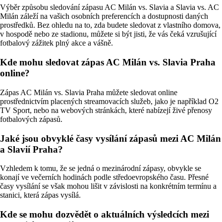
Výběr způsobu sledování zápasu AC Milán vs. Slavia a Slavia vs. AC
Milán záleží na vašich osobních preferencích a dostupnosti daných
prostředků. Bez ohledu na to, zda budete sledovat z vlastního domova,
v hospodě nebo ze stadionu, můžete si být jisti, že vás čeká vzrušující
fotbalový zážitek plný akce a vášně.
Kde mohu sledovat zápas AC Milán vs. Slavia Praha
online?
Zápas AC Milán vs. Slavia Praha můžete sledovat online
prostřednictvím placených streamovacích služeb, jako je například O2
TV Sport, nebo na webových stránkách, které nabízejí živé přenosy
fotbalových zápasů.
Jaké jsou obvyklé časy vysílání zápasů mezi AC Milán
a Slavií Praha?
Vzhledem k tomu, že se jedná o mezinárodní zápasy, obvykle se
konají ve večerních hodinách podle středoevropského času. Přesné
časy vysílání se však mohou lišit v závislosti na konkrétním termínu a
stanici, která zápas vysílá.
Kde se mohu dozvědět o aktuálních výsledcích mezi