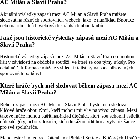
AC Milán a Slavií Praha?
Aktuální výsledky zápasů mezi AC Milán a Slavií Praha můžete
sledovat na různých sportovních webech, jako je například iSport.cz
nebo na oficiálních webových stránkách obou klubů.
Jaké jsou historické výsledky zápasů mezi AC Milán a
Slavií Praha?
Historické výsledky zápasů mezi AC Milán a Slavií Praha se mohou
lišit v závislosti na období a soutěži, ve které se oba týmy utkaly. Pro
detailnější informace můžete vyhledat statistiky na specializovaných
sportovních portálech.
Které hráče bych měl sledovat během zápasu mezi AC
Milán a Slavií Praha?
Během zápasu mezi AC Milán a Slavií Praha byste měli sledovat
klíčové hráče obou týmů, kteří mohou mít vliv na vývoj zápasu. Mezi
takové hráče mohou patřit například útočníci, kteří jsou schopni vstřelit
důležité góly, nebo záložníci, kteří dokážou řídit hru a vytvářet šance
pro své spoluhráče.
Manchester United vs. Tottenham: Přehled Sestav a Klíčových Hráčů
•