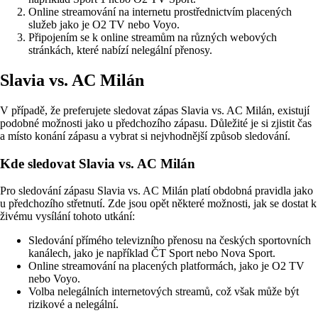
Online streamování na internetu prostřednictvím placených
služeb jako je O2 TV nebo Voyo.
Připojením se k online streamům na různých webových
stránkách, které nabízí nelegální přenosy.
Slavia vs. AC Milán
V případě, že preferujete sledovat zápas Slavia vs. AC Milán, existují
podobné možnosti jako u předchozího zápasu. Důležité je si zjistit čas
a místo konání zápasu a vybrat si nejvhodnější způsob sledování.
Kde sledovat Slavia vs. AC Milán
Pro sledování zápasu Slavia vs. AC Milán platí obdobná pravidla jako
u předchozího střetnutí. Zde jsou opět některé možnosti, jak se dostat k
živému vysílání tohoto utkání:
Sledování přímého televizního přenosu na českých sportovních
kanálech, jako je například ČT Sport nebo Nova Sport.
Online streamování na placených platformách, jako je O2 TV
nebo Voyo.
Volba nelegálních internetových streamů, což však může být
rizikové a nelegální.