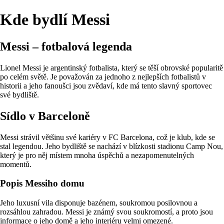
Kde bydlí Messi
Messi – fotbalová legenda
Lionel Messi je argentinský fotbalista, který se těší obrovské popularitě
po celém světě. Je považován za jednoho z nejlepších fotbalistů v
historii a jeho fanoušci jsou zvědaví, kde má tento slavný sportovec
své bydliště.
Sídlo v Barceloně
Messi strávil většinu své kariéry v FC Barcelona, což je klub, kde se
stal legendou. Jeho bydliště se nachází v blízkosti stadionu Camp Nou,
který je pro něj místem mnoha úspěchů a nezapomenutelných
momentů.
Popis Messiho domu
Jeho luxusní vila disponuje bazénem, soukromou posilovnou a
rozsáhlou zahradou. Messi je známý svou soukromostí, a proto jsou
informace o jeho domě a jeho interiéru velmi omezené.