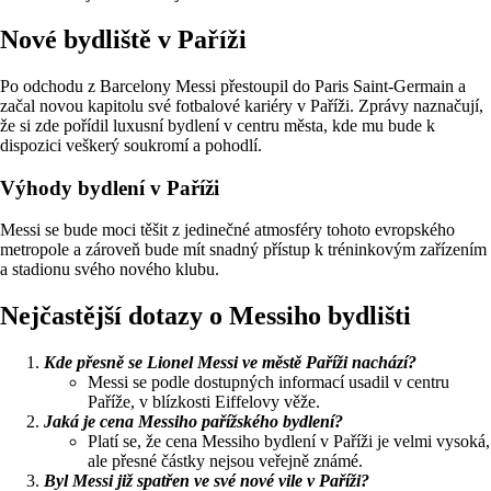
Nové bydliště v Paříži
Po odchodu z Barcelony Messi přestoupil do Paris Saint-Germain a
začal novou kapitolu své fotbalové kariéry v Paříži. Zprávy naznačují,
že si zde pořídil luxusní bydlení v centru města, kde mu bude k
dispozici veškerý soukromí a pohodlí.
Výhody bydlení v Paříži
Messi se bude moci těšit z jedinečné atmosféry tohoto evropského
metropole a zároveň bude mít snadný přístup k tréninkovým zařízením
a stadionu svého nového klubu.
Nejčastější dotazy o Messiho bydlišti
Kde přesně se Lionel Messi ve městě Paříži nachází?
Messi se podle dostupných informací usadil v centru
Paříže, v blízkosti Eiffelovy věže.
Jaká je cena Messiho pařížského bydlení?
Platí se, že cena Messiho bydlení v Paříži je velmi vysoká,
ale přesné částky nejsou veřejně známé.
Byl Messi již spatřen ve své nové vile v Paříži?