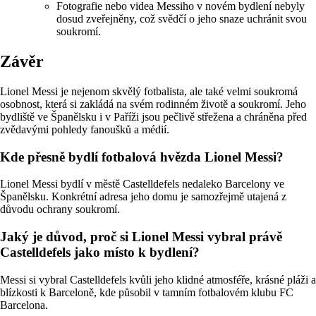
Fotografie nebo videa Messiho v novém bydlení nebyly
dosud zveřejněny, což svědčí o jeho snaze uchránit svou
soukromí.
Závěr
Lionel Messi je nejenom skvělý fotbalista, ale také velmi soukromá
osobnost, která si zakládá na svém rodinném životě a soukromí. Jeho
bydliště ve Španělsku i v Paříži jsou pečlivě střežena a chráněna před
zvědavými pohledy fanoušků a médií.
Kde přesně bydlí fotbalová hvězda Lionel Messi?
Lionel Messi bydlí v městě Castelldefels nedaleko Barcelony ve
Španělsku. Konkrétní adresa jeho domu je samozřejmě utajená z
důvodu ochrany soukromí.
Jaký je důvod, proč si Lionel Messi vybral právě
Castelldefels jako místo k bydlení?
Messi si vybral Castelldefels kvůli jeho klidné atmosféře, krásné pláži a
blízkosti k Barceloně, kde působil v tamním fotbalovém klubu FC
Barcelona.