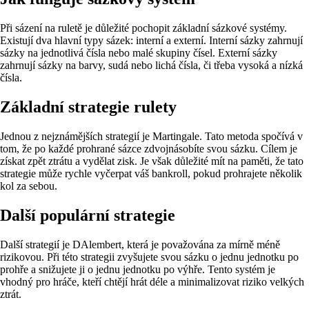
Při sázení na ruletě je důležité pochopit základní sázkové systémy.
Existují dva hlavní typy sázek: interní a externí. Interní sázky zahrnují
sázky na jednotlivá čísla nebo malé skupiny čísel. Externí sázky
zahrnují sázky na barvy, sudá nebo lichá čísla, či třeba vysoká a nízká
čísla.
Základní strategie rulety
Jednou z nejznámějších strategií je Martingale. Tato metoda spočívá v
tom, že po každé prohrané sázce zdvojnásobíte svou sázku. Cílem je
získat zpět ztrátu a vydělat zisk. Je však důležité mít na paměti, že tato
strategie může rychle vyčerpat váš bankroll, pokud prohrajete několik
kol za sebou.
Další populární strategie
Další strategií je DAlembert, která je považována za mírně méně
rizikovou. Při této strategii zvyšujete svou sázku o jednu jednotku po
prohře a snižujete ji o jednu jednotku po výhře. Tento systém je
vhodný pro hráče, kteří chtějí hrát déle a minimalizovat riziko velkých
ztrát.