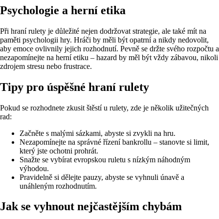
Psychologie a herní etika
Při hraní rulety je důležité nejen dodržovat strategie, ale také mít na
paměti psychologii hry. Hráči by měli být opatrní a nikdy nedovolit,
aby emoce ovlivnily jejich rozhodnutí. Pevně se držte svého rozpočtu a
nezapomínejte na herní etiku – hazard by měl být vždy zábavou, nikoli
zdrojem stresu nebo frustrace.
Tipy pro úspěšné hraní rulety
Pokud se rozhodnete zkusit štěstí u rulety, zde je několik užitečných
rad:
Začněte s malými sázkami, abyste si zvykli na hru.
Nezapomínejte na správné řízení bankrollu – stanovte si limit,
který jste ochotni prohrát.
Snažte se vybírat evropskou ruletu s nízkým náhodným
výhodou.
Pravidelně si dělejte pauzy, abyste se vyhnuli únavě a
unáhleným rozhodnutím.
Jak se vyhnout nejčastějším chybám