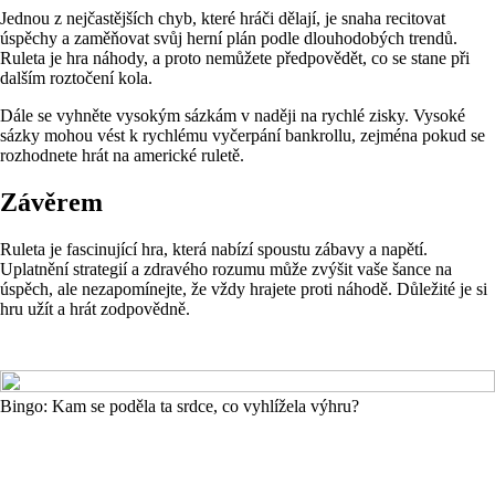
Jednou z nejčastějších chyb, které hráči dělají, je snaha recitovat
úspěchy a zaměňovat svůj herní plán podle dlouhodobých trendů.
Ruleta je hra náhody, a proto nemůžete předpovědět, co se stane při
dalším roztočení kola.
Dále se vyhněte vysokým sázkám v naději na rychlé zisky. Vysoké
sázky mohou vést k rychlému vyčerpání bankrollu, zejména pokud se
rozhodnete hrát na americké ruletě.
Závěrem
Ruleta je fascinující hra, která nabízí spoustu zábavy a napětí.
Uplatnění strategií a zdravého rozumu může zvýšit vaše šance na
úspěch, ale nezapomínejte, že vždy hrajete proti náhodě. Důležité je si
hru užít a hrát zodpovědně.
Bingo: Kam se poděla ta srdce, co vyhlížela výhru?