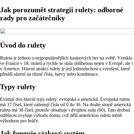
Jak porozumět strategii rulety: odborné
rady pro začátečníky
Úvod do rulety
Ruleta je jednou z nejpopulárnějších kasinových her na světě. Vznikla
ve Francii v 18. století a rychle se stala oblíbenou nejen v Evropě, ale i
v Americe. Hlavní atrakcí rulety je její jednoduchost a vzrušení, které
přináší sázení na různé čísla, barvy nebo kombinace.
Typy rulety
Existují dva hlavní typy rulety: evropská a americká. Evropská ruleta
má 37 čísel, které zahrnují čísla od 0 do 36. Na druhé straně americká
ruleta má 38 čísel, protože obsahuje i dvojitou nulu (00). Tato drobná
odlišnost zvyšuje výhodu domu, což dělá americkou ruletu méně
výhodnou pro hráče.
Jak funguje sázkový systém