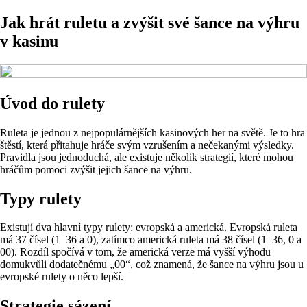
Jak hrát ruletu a zvýšit své šance na výhru
v kasinu
Úvod do rulety
Ruleta je jednou z nejpopulárnějších kasinových her na světě. Je to hra
štěstí, která přitahuje hráče svým vzrušením a nečekanými výsledky.
Pravidla jsou jednoduchá, ale existuje několik strategií, které mohou
hráčům pomoci zvýšit jejich šance na výhru.
Typy rulety
Existují dva hlavní typy rulety: evropská a americká. Evropská ruleta
má 37 čísel (1–36 a 0), zatímco americká ruleta má 38 čísel (1–36, 0 a
00). Rozdíl spočívá v tom, že americká verze má vyšší výhodu
domukvůli dodatečnému „00“, což znamená, že šance na výhru jsou u
evropské rulety o něco lepší.
Strategie sázení