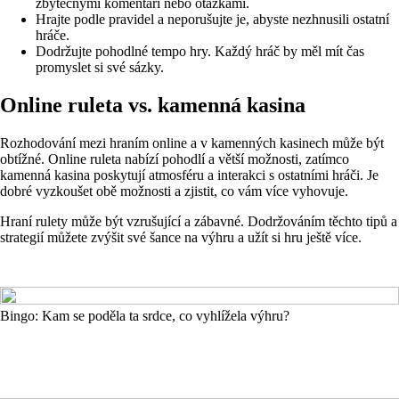
zbytečnými komentáři nebo otázkami.
Hrajte podle pravidel a neporušujte je, abyste nezhnusili ostatní
hráče.
Dodržujte pohodlné tempo hry. Každý hráč by měl mít čas
promyslet si své sázky.
Online ruleta vs. kamenná kasina
Rozhodování mezi hraním online a v kamenných kasinech může být
obtížné. Online ruleta nabízí pohodlí a větší možnosti, zatímco
kamenná kasina poskytují atmosféru a interakci s ostatními hráči. Je
dobré vyzkoušet obě možnosti a zjistit, co vám více vyhovuje.
Hraní rulety může být vzrušující a zábavné. Dodržováním těchto tipů a
strategií můžete zvýšit své šance na výhru a užít si hru ještě více.
Bingo: Kam se poděla ta srdce, co vyhlížela výhru?