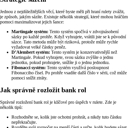
Jednou z nejdůležitějších věcí, které byste měli při hraní rulety zvážit,
je způsob, jakým sázíte. Existuje několik strategií, které mohou hráčům
pomoci maximalizovat jejich šance:
Martingale systém:
Tento systém spočívá v zdvojnásobení
sázky po každé prohře. Když vyhrajete, vrátili jste se k původní
sázce. Tato metoda může být riziková, protože může rychle
vyžadovat velké částky peněz.
D’Alembert systém:
Tento systém je konzervativnější než
Martingale. Pokud vyhrajete, svou sázku zvýšíte o jednu
jednotku, pokud prohrajete, snížíte ji o jednu jednotku.
Fibonacci systém:
Tento systém využívá posloupnost
Fibonacciho čísel. Po prohře vsadíte další číslo v sérii, což může
pomoci snížit ztráty.
Jak správně rozložit bank rol
Správné rozložení bank rol je klíčové pro úspěch v rulete. Zde je
několik tipů:
Rozhodněte se, kolik jste ochotni prohrát, a nikdy tuto částku
nepřekračujte.
Rozdělte svůj rozpočet na menší části a určte, kolik budete sázet