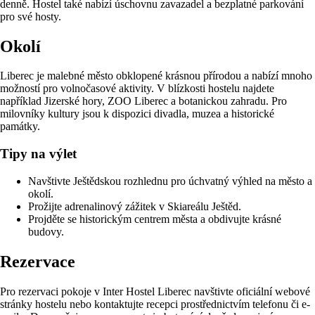
denně. Hostel také nabízí úschovnu zavazadel a bezplatné parkování
pro své hosty.
Okolí
Liberec je malebné město obklopené krásnou přírodou a nabízí mnoho
možností pro volnočasové aktivity. V blízkosti hostelu najdete
například Jizerské hory, ZOO Liberec a botanickou zahradu. Pro
milovníky kultury jsou k dispozici divadla, muzea a historické
památky.
Tipy na výlet
Navštivte Ještědskou rozhlednu pro úchvatný výhled na město a
okolí.
Prožijte adrenalinový zážitek v Skiareálu Ještěd.
Projděte se historickým centrem města a obdivujte krásné
budovy.
Rezervace
Pro rezervaci pokoje v Inter Hostel Liberec navštivte oficiální webové
stránky hostelu nebo kontaktujte recepci prostřednictvím telefonu či e-