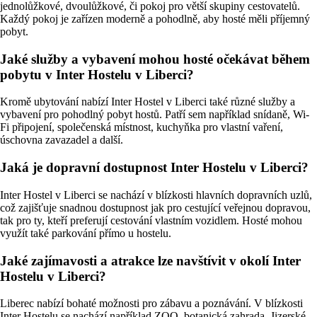
jednolůžkové, dvoulůžkové, či pokoj pro větší skupiny cestovatelů.
Každý pokoj je zařízen moderně a pohodlně, aby hosté měli příjemný
pobyt.
Jaké služby a vybavení mohou hosté očekávat během
pobytu v Inter Hostelu v Liberci?
Kromě ubytování nabízí Inter Hostel v Liberci také různé služby a
vybavení pro pohodlný pobyt hostů. Patří sem například snídaně, Wi-
Fi připojení, společenská místnost, kuchyňka pro vlastní vaření,
úschovna zavazadel a další.
Jaká je dopravní dostupnost Inter Hostelu v Liberci?
Inter Hostel v Liberci se nachází v blízkosti hlavních dopravních uzlů,
což zajišťuje snadnou dostupnost jak pro cestující veřejnou dopravou,
tak pro ty, kteří preferují cestování vlastním vozidlem. Hosté mohou
využít také parkování přímo u hostelu.
Jaké zajímavosti a atrakce lze navštívit v okolí Inter
Hostelu v Liberci?
Liberec nabízí bohaté možnosti pro zábavu a poznávání. V blízkosti
Inter Hostelu se nachází například ZOO, botanická zahrada, Jizerské