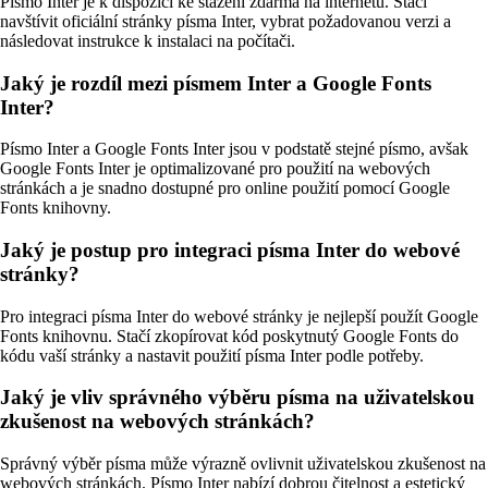
Písmo Inter je k dispozici ke stažení zdarma na internetu. Stačí
navštívit oficiální stránky písma Inter, vybrat požadovanou verzi a
následovat instrukce k instalaci na počítači.
Jaký je rozdíl mezi písmem Inter a Google Fonts
Inter?
Písmo Inter a Google Fonts Inter jsou v podstatě stejné písmo, avšak
Google Fonts Inter je optimalizované pro použití na webových
stránkách a je snadno dostupné pro online použití pomocí Google
Fonts knihovny.
Jaký je postup pro integraci písma Inter do webové
stránky?
Pro integraci písma Inter do webové stránky je nejlepší použít Google
Fonts knihovnu. Stačí zkopírovat kód poskytnutý Google Fonts do
kódu vaší stránky a nastavit použití písma Inter podle potřeby.
Jaký je vliv správného výběru písma na uživatelskou
zkušenost na webových stránkách?
Správný výběr písma může výrazně ovlivnit uživatelskou zkušenost na
webových stránkách. Písmo Inter nabízí dobrou čitelnost a estetický